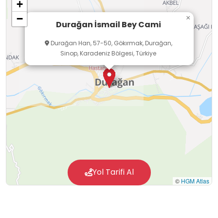
+
form dönüşümlerini ve yerel defin kültürünü
−
×
yerinde analiz edebilecekleri nitelikli bir okul dışı
Durağan İsmail Bey Cami
öğrenme ortamı oluşturmaktadır.
Durağan Han, 57-50, Gökırmak, Durağan,
Sinop, Karadeniz Bölgesi, Türkiye
Yol Tarifi Al
©
HGM Atlas