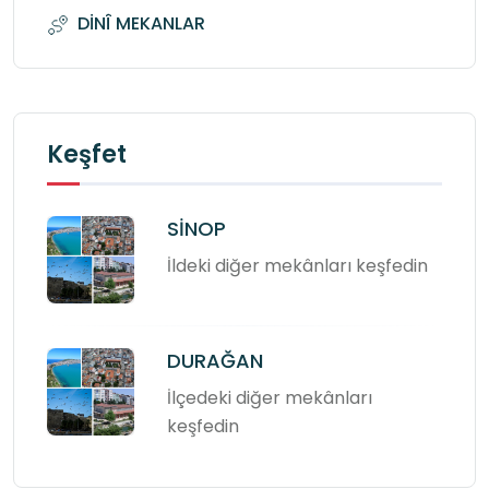
DİNÎ MEKANLAR
Keşfet
SİNOP
İldeki diğer mekânları keşfedin
DURAĞAN
İlçedeki diğer mekânları
keşfedin