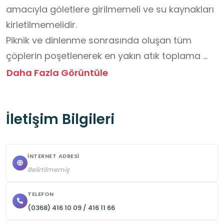
amacıyla göletlere girilmemeli ve su kaynakları 
kirletilmemelidir.

Piknik ve dinlenme sonrasında oluşan tüm 
çöplerin poşetlenerek en yakın atık toplama 
noktasına ulaştırılması zorunludur.

Daha Fazla Görüntüle
Gölet çevresindeki dik yamaçlarda ve kaygan 
zeminlerde güvenlik açısından uyarı levhalarına 
İletişim Bilgileri
riayet edilmeli ve sınırların dışına çıkılmamalıdır.

Grup olarak yapılan gezilerde öğrencilerin 
güvenliği için yönergeler ziyaret öncesi 
İNTERNET ADRESI
öğrencilere aktarılmalıdır.
Belirtilmemiş
TELEFON
(0368) 416 10 09 / 416 11 66