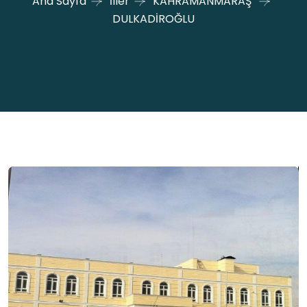
Ana Sayfa
İller
KAHRAMANMARAŞ
DULKADİROĞLU