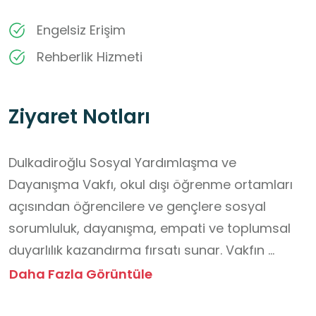
Engelsiz Erişim
Rehberlik Hizmeti
Ziyaret Notları
Dulkadiroğlu Sosyal Yardımlaşma ve 
Dayanışma Vakfı, okul dışı öğrenme ortamları 
açısından öğrencilere ve gençlere sosyal 
sorumluluk, dayanışma, empati ve toplumsal 
duyarlılık kazandırma fırsatı sunar. Vakfın 
yürüttüğü yardım, gönüllülük ve sosyal destek 
Daha Fazla Görüntüle
faaliyetlerine katılan öğrenciler; paylaşma, ekip 
çalışması, liderlik, problem çözme ve toplumsal 