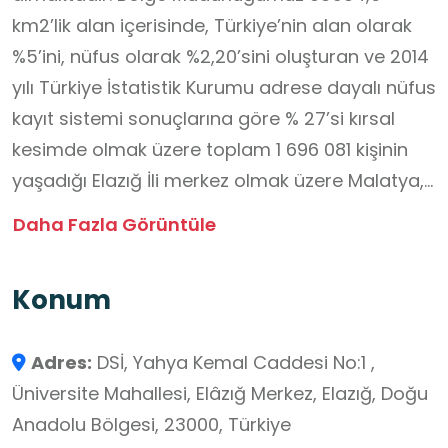
km2’lik alan içerisinde, Türkiye’nin alan olarak
%5’ini, nüfus olarak %2,20’sini oluşturan ve 2014
yılı Türkiye İstatistik Kurumu adrese dayalı nüfus
kayıt sistemi sonuçlarına göre % 27’si kırsal
kesimde olmak üzere toplam 1 696 081 kişinin
yaşadığı Elazığ İli merkez olmak üzere Malatya,
Tunceli, Bingöl İlleri ile Erzincan İlinin Kemaliye
Daha Fazla Görüntüle
İlçesinde su ve toprak kaynaklarını geliştirme,
projelerinin ön etüt ve ana done toplama
Konum
aşamalarından itibaren her safhasında faaliyet
göstermektedir.
Adres:
DSİ, Yahya Kemal Caddesi No:1 ,
DSI 9.Bölge Müdürlüğü 1.3.1954 tarihinde 6200
Üniversite Mahallesi, Elâzığ Merkez, Elazığ, Doğu
sayılı Kanunla kurulan Devlet Su İşleri Genel
Anadolu Bölgesi, 23000, Türkiye
Müdürlüğü'nün taşra teşkilatı olarak aynı tarihte