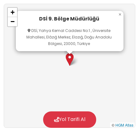
Elazığ'da kurulmuştur.
+
×
DSİ 9. Bölge Müdürlüğü
−
DSİ, Yahya Kemal Caddesi No:1 , Üniversite
Mahallesi, Elâzığ Merkez, Elazığ, Doğu Anadolu
Bölgesi, 23000, Türkiye
Yol Tarifi Al
©
HGM Atlas