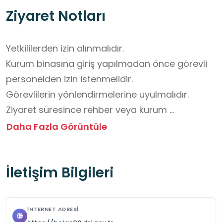
Ziyaret Notları
Yetkililerden izin alınmalıdır. 

Kurum binasına giriş yapılmadan önce görevli 
personelden izin istenmelidir.

Görevlilerin yönlendirmelerine uyulmalıdır. 

Ziyaret süresince rehber veya kurum 
çalışanlarının talimatları dikkatle dinlenmelidir.

Daha Fazla Görüntüle
Güvenlik kurallarına uyulmalıdır.

 DSİ sahasında baraj, kanal veya sulama tesisi 
İletişim Bilgileri
gibi tehlikeli alanlar bulunabilir. Bu alanlara 
izinsiz girilmemelidir.

Temizliğe özen gösterilmelidir. Arazi veya bina 
İNTERNET ADRESI
çevresinde çöp bırakılmamalıdır.
