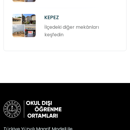
KEPEZ
İlçedeki diğer mekânları
keşfedin
Türkiye Yüzyılı Maarif Modeli ile