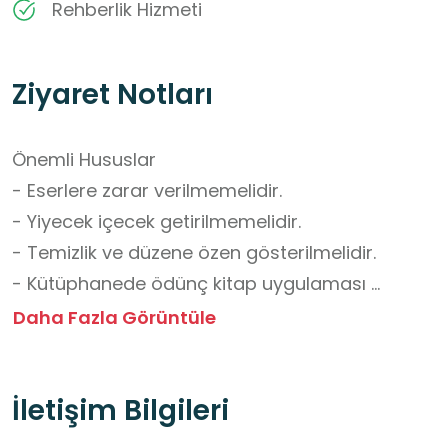
Rehberlik Hizmeti
Ziyaret Notları
Önemli Hususlar

- Eserlere zarar verilmemelidir.

- Yiyecek içecek getirilmemelidir.

- Temizlik ve düzene özen gösterilmelidir.

- Kütüphanede ödünç kitap uygulaması 
mevcut değildir.

Daha Fazla Görüntüle
- Gürültü yapılmamalı ve diğer kullanıcıları 
rahatsız edecek davranışlardan kaçınılmalıdır.

İletişim Bilgileri
- Grup ziyaretlerinden önce iletişime geçilerek 
randevu alınmalıdır.
