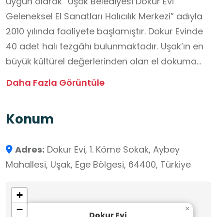
uygun olarak “Uşak Belediyesi Dokur Evi
Geleneksel El Sanatları Halıcılık Merkezi” adıyla
2010 yılında faaliyete başlamıştır. Dokur Evinde
40 adet halı tezgâhı bulunmaktadır. Uşak’ın en
büyük kültürel değerlerinden olan el dokuma
halıcılığın yaşatılmaya çalışıldığı Dokur Evi'nde,
Daha Fazla Görüntüle
emekçi kadınlarımız tarafından dokunan el
emeği göz nuru halıların gerek yurt içinde
Konum
gerekse yurt dışında satılmasıyla kentimizin
ekonomisine katkı sağlanarak, ülkemizin en
Adres:
Dokur Evi, 1. Köme Sokak, Aybey
büyük sorunlarından biri olan kadın istihdamına
Mahallesi, Uşak, Ege Bölgesi, 64400, Türkiye
katkı sağlanması amaçlanmaktadır.
Konularında uzman eğitmenlerin nezaretinde
+
dokunan halılar, teşhir bölümünde Uşaklıların ve
−
×
yerli-yabancı turistlerin beğenisine
Dokur Evi