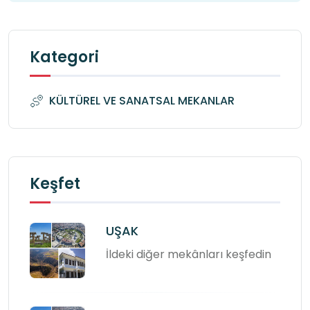
Kategori
KÜLTÜREL VE SANATSAL MEKANLAR
Keşfet
UŞAK
İldeki diğer mekânları keşfedin