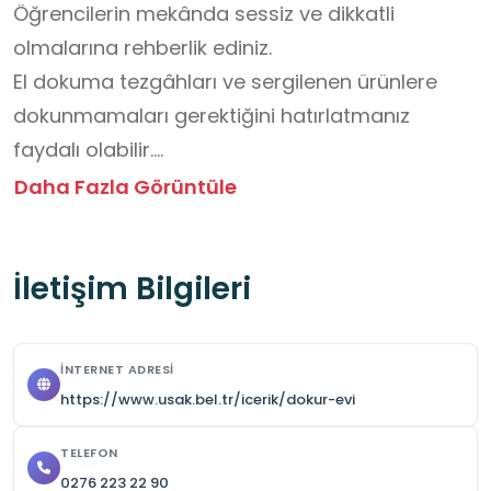
Öğrencilerin mekânda sessiz ve dikkatli 
olmalarına rehberlik ediniz.

El dokuma tezgâhları ve sergilenen ürünlere 
dokunmamaları gerektiğini hatırlatmanız 
faydalı olabilir.

Dokuma sürecini gözlemlerken düzenli 
Daha Fazla Görüntüle
durmalarını ve çalışanları rahatsız etmemelerini 
sağlayınız.

İletişim Bilgileri
Görevlilerin verdiği bilgileri dikkatle dinlemeleri 
için öğrencileri teşvik ediniz.

Fotoğraf çekimlerinde izin verilen alanların 
İNTERNET ADRESI
kullanılmasına özen gösteriniz.

https://www.usak.bel.tr/icerik/dokur-evi
Grup hâlinde dolaşmalarına destek olarak 
öğrencilerin yalnız kalmamalarına dikkat ediniz.

TELEFON
0276 223 22 90
Geleneksel dokuma kültürünün değerini fark 