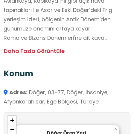
Aslankaya, Kapıkaya I-II gibi açık hava
tapınakları ile Asar ve Eski Döğer’deki Frig
yerleşim izleri, bölgenin Antik Dönem'den
günümüze önemini ortaya koyar.
Roma ve Bizans Dönemleri'ne ait kaya
yerleşimleri, mezar odaları ve kiliseler Döğer
Daha Fazla Görüntüle
çevresinde yoğun olarak görülür. Sulu İn,
Memeç, Alaca Asma, Urumkuş I-II (Karamusa),
Konum
Nallıhan ve Kırkmerdiven kayalıkları, bu dönemin
en dikkat çeken örnekleri arasındadır.
Adres:
Döğer, 03-77, Döğer, İhsaniye,
Döğer, aynı zamanda Osmanlı Dönemi'nden
Afyonkarahisar, Ege Bölgesi, Türkiye
kalma önemli yapılara da ev sahipliği yapar.
1434 yılında II. Murat tarafından yaptırılan Döğer
+
Kervansarayı, alt katta ahır, üst katta yolcu
−
×
konaklama odalarıyla dönemin ticaret yolları
Döğer Ören Yeri