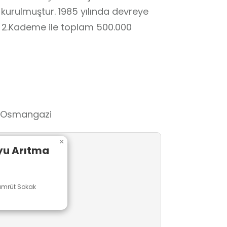
 kurulmuştur. 1985 yılında devreye
n 2.Kademe ile toplam 500.000
k Osmangazi
×
yu Arıtma
i
ümrüt Sokak