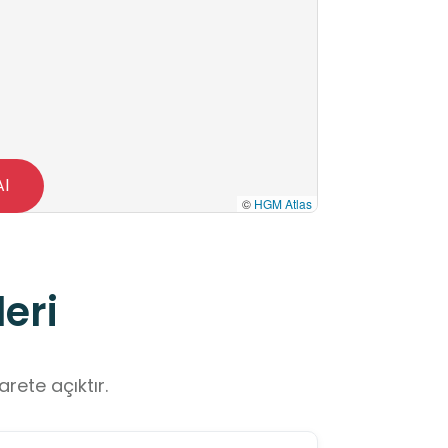
Al
©
HGM Atlas
eri
rete açıktır.