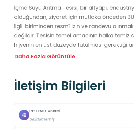
İçme Suyu Arıtma Tesisi, bir altyapı, endüstriy
olduğundan, ziyaret için mutlaka önceden BUS
ilgili biriminden resmî izin ve randevu alınmalıd
değildir. Tesisin temel amacının halka temiz
hijyenin en üst düzeyde tutulması gerektiği anla
içinde kaygan zeminler, havuzlar, kimyasal tan
Daha Fazla Görüntüle
bulunabileceği için İSG kurallarının hayati öne
Tesis içinde koşmaya ve kaymaya neden olabil
İletişim Bilgileri
giyilmesi yasaktır. Eğitim, çevre bilinci ve tanı
ücretsizdir. Randevu saatine kesinlikle uyulmal
aksatılmamalıdır. Tesis içinde yiyecek, içecek 
yasaktır. Tesisler genellikle güvenliğin ön pl
İNTERNET ADRESI
yer alan büyük alanlardır. Okul servislerinin gü
Belirtilmemiş
noktaları tesis güvenliği ile koordine edilmeli