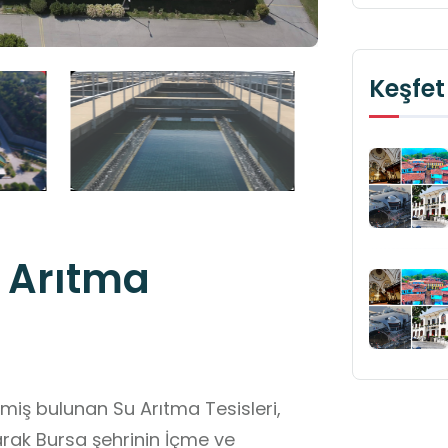
Keşfet
 Arıtma
iş bulunan Su Arıtma Tesisleri,
rak Bursa şehrinin İçme ve