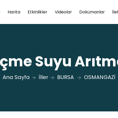
a
Harita
Etkinlikler
Videolar
Dokümanlar
İle
çme Suyu Arıtma
Ana Sayfa
İller
BURSA
OSMANGAZİ