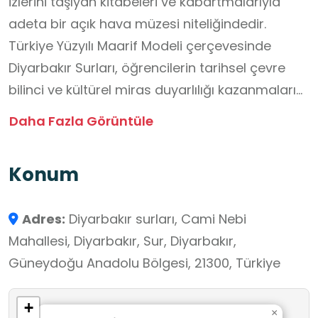
izlerini taşıyan kitabeleri ve kabartmalarıyla
adeta bir açık hava müzesi niteliğindedir.
Türkiye Yüzyılı Maarif Modeli çerçevesinde
Diyarbakır Surları, öğrencilerin tarihsel çevre
bilinci ve kültürel miras duyarlılığı kazanmaları
için temel bir öğrenme alanıdır. Modelin
Daha Fazla Görüntüle
köklerden geleceğe vizyonuyla uyumlu olarak,
bu görkemli yapı öğrencilere geçmişin
Konum
mühendislik ve sanat başarısını gösterirken
toplumsal aidiyet duygusunu güçlendirir.
Adres:
Diyarbakır surları, Cami Nebi
Surların üzerinde yürütülen her adım, milli ve
Mahallesi, Diyarbakır, Sur, Diyarbakır,
manevi değerlerin mekânsal olarak
Güneydoğu Anadolu Bölgesi, 21300, Türkiye
kavranmasını sağlar. Bütüncül eğitim yaklaşımı
doğrultusunda öğrenciler, bu mirası korumanın
+
sadece bir görev değil, toplumsal bütünlüğün
×