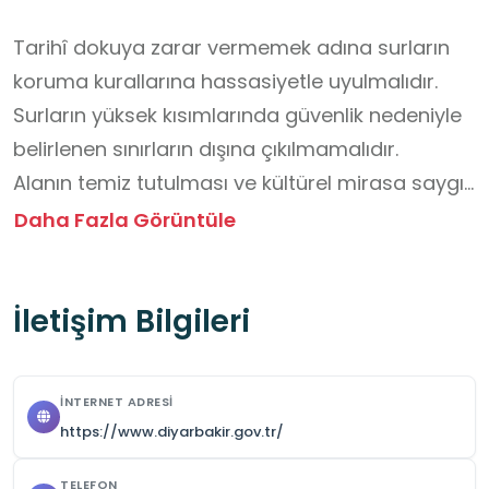
Tarihî dokuya zarar vermemek adına surların 
koruma kurallarına hassasiyetle uyulmalıdır.

Surların yüksek kısımlarında güvenlik nedeniyle 
belirlenen sınırların dışına çıkılmamalıdır.

Alanın temiz tutulması ve kültürel mirasa saygı 
gösterilmesi esastır.

Daha Fazla Görüntüle
Mevsim koşullarına uygun kıyafet ve rahat 
ayakkabı tercih edilmelidir.

İletişim Bilgileri
Randevu alınmalıdır.

Grupla hareket edilmeli, öğretmenin rehberliği 
dikkate alınmalıdır.
İNTERNET ADRESI
https://www.diyarbakir.gov.tr/
TELEFON