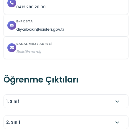
0412 280 20 00
E-POSTA
diyarbakir@icisleri.gov.tr
SANAL MÜZE ADRESI
Belirtilmemiş
Öğrenme Çıktıları
1. Sınıf
2. Sınıf