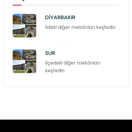
DİYARBAKIR
İldeki diğer mekânları keşfedin
SUR
İlçedeki diğer mekânları
keşfedin