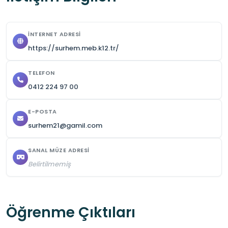
-Kursiyerlerin ihtiyaçlarını giderebilecekleri bir 
kantin mevcuttur.

İNTERNET ADRESI
-Bu mekân , gözlem ve uygulamaya dayanan 
https://surhem.meb.k12.tr/
etkinliklere imkan tanıyarak öğrencilerin teorik 
bilgilerini pekiştirmesine yardımcı olur
TELEFON
0412 224 97 00
E-POSTA
surhem21@gamil.com
SANAL MÜZE ADRESI
Belirtilmemiş
Öğrenme Çıktıları