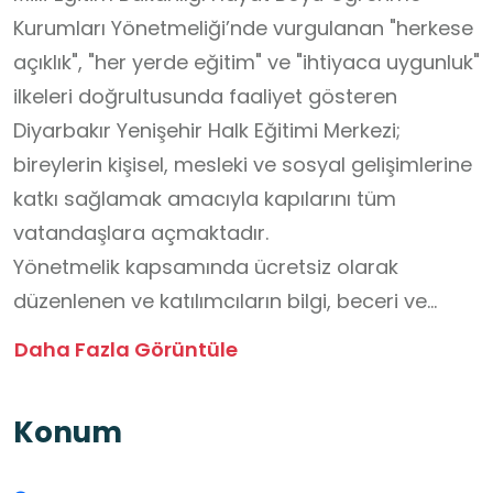
Kurumları Yönetmeliği’nde vurgulanan "herkese
açıklık", "her yerde eğitim" ve "ihtiyaca uygunluk"
ilkeleri doğrultusunda faaliyet gösteren
Diyarbakır Yenişehir Halk Eğitimi Merkezi;
bireylerin kişisel, mesleki ve sosyal gelişimlerine
katkı sağlamak amacıyla kapılarını tüm
vatandaşlara açmaktadır.
Yönetmelik kapsamında ücretsiz olarak
düzenlenen ve katılımcıların bilgi, beceri ve
yetkinliklerini geliştirmeyi hedefleyen
Daha Fazla Görüntüle
merkezimizde; mutfak sanatlarının inceliklerini
öğreten aşçılık, toprağa estetik bir form
Konum
kazandıran seramik, üretim ve tasarımı
buluşturan terzilik, sektörün nitelikli iş gücü