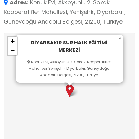
Adres:
Konuk Evi, Akkoyunlu 2. Sokak,
ihtiyacını karşılayan güzellik ve saç bakım
Kooperatifler Mahallesi, Yenişehir, Diyarbakır,
hizmetleri ile evrensel iletişim dili olan İngilizce
Güneydoğu Anadolu Bölgesi, 21200, Türkiye
gibi geniş bir yelpazede kurslar verilmektedir.
Teknolojik imkânlarla donatılmış derslik ve
×
+
atölyelerimizde, alanında uzman eğitmenler
DİYARBAKIR SUR HALK EĞİTİMİ
MERKEZİ
−
eşliğinde gerçekleştirilen bu eğitimleri başarıyla
tamamlayan kursiyerlerimiz, e-Yaygın sistemi
Konuk Evi, Akkoyunlu 2. Sokak, Kooperatifler
Mahallesi, Yenişehir, Diyarbakır, Güneydoğu
üzerinden de takibi yapılabilen kurs bitirme
Anadolu Bölgesi, 21200, Türkiye
belgelerini alarak hem mesleki hayata daha
güçlü bir başlangıç yapma fırsatı bulmakta
hem de hayat boyu öğrenme sürecinin aktif bir
parçası olmaktadırlar