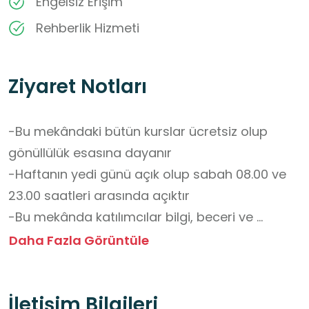
Engelsiz Erişim
Rehberlik Hizmeti
Ziyaret Notları
-Bu mekândaki bütün kurslar ücretsiz olup 
gönüllülük esasına dayanır

-Haftanın yedi günü açık olup sabah 08.00 ve 
23.00 saatleri arasında açıktır

-Bu mekânda katılımcılar bilgi, beceri ve 
yetkinliklerini geliştir

Daha Fazla Görüntüle
-Bu mekânda teknoloji , mutfak ,yabancı dil , 
kişisel gelişim vb alanlarda  kurslar 
İletişim Bilgileri
verilmektedir.
