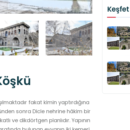
Keşfet
 Köşkü
aşılmaktadır fakat kimin yaptırdığına
ünden sonra Dicle nehrine hâkim bir
katlı ve dikdörtgen planlıdır. Yapının
tarafında bulunan eyvanın iki kemeri