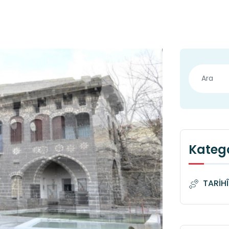
Katego
TARİH