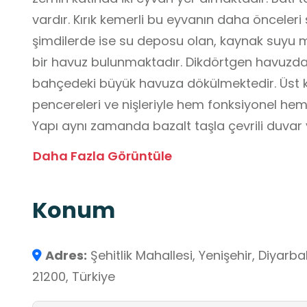
vardır. Kırık kemerli bu eyvanın daha önceleri 
şimdilerde ise su deposu olan, kaynak suyu 
bir havuz bulunmaktadır. Dikdörtgen havuzda b
bahçedeki büyük havuza dökülmektedir. Üst k
pencereleri ve nişleriyle hem fonksiyonel hem 
Yapı aynı zamanda bazalt taşla çevrili duvar y
verilen alçı bezeme ve kemerli pencereleriyle 
Daha Fazla Görüntüle
Köşkü, sahip olduğu tarihsel derinlik ve mimar
süreçleri için zengin bir laboratuvar niteliği ta
Konum
teorik bilgileri somut bir mekân üzerinden 
yapı, özellikle yerel tarih bilincinin oluşmasınd
sonrası sivil mimarinin karakteristik özellikle
Adres:
Şehitlik Mahallesi, Yenişehir, Diyar
tarihi, matematiksel oranlar ve çevresel değişi
21200, Türkiye
işlenmesine olanak sağlar.