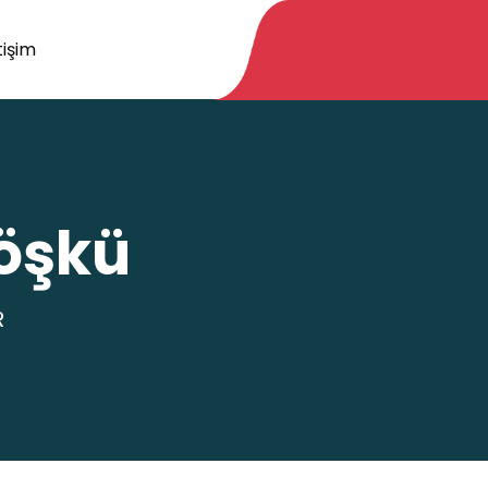
tişim
Köşkü
R