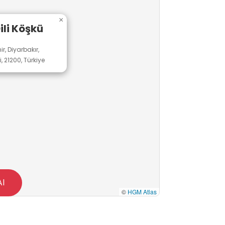
×
ili Köşkü
ir, Diyarbakır,
21200, Türkiye
Al
©
HGM Atlas