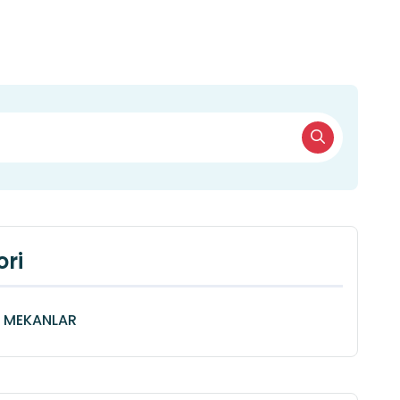
ri
Î MEKANLAR