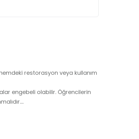
nemdeki restorasyon veya kullanım 
r engebeli olabilir. Öğrencilerin 
alıdır.

le öğle sıcağı yorucu olabilir. Şapka 
arar verilmemelidir.