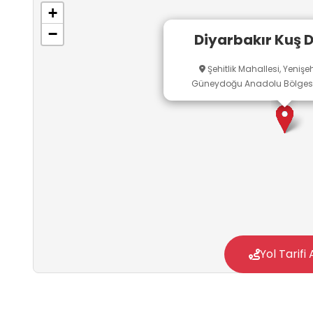
+
−
Diyarbakır Kuş D
Şehitlik Mahallesi, Yenişeh
Güneydoğu Anadolu Bölgesi, 
Yol Tarifi 