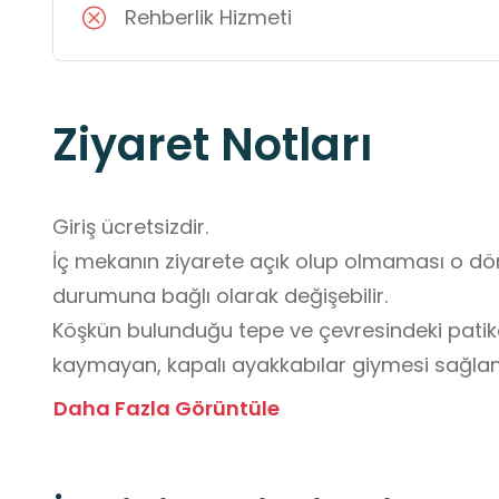
Rehberlik Hizmeti
Ziyaret Notları
Giriş ücretsizdir.

İç mekanın ziyarete açık olup olmaması o dö
durumuna bağlı olarak değişebilir.

Köşkün bulunduğu tepe ve çevresindeki patikala
kaymayan, kapalı ayakkabılar giymesi sağlanm
Ziyaret saati çok önemlidir. Bahar aylarında bi
Daha Fazla Görüntüle
almakta yarar vardır.

Köşkün çevresinde olan özel mülk alanlarına z