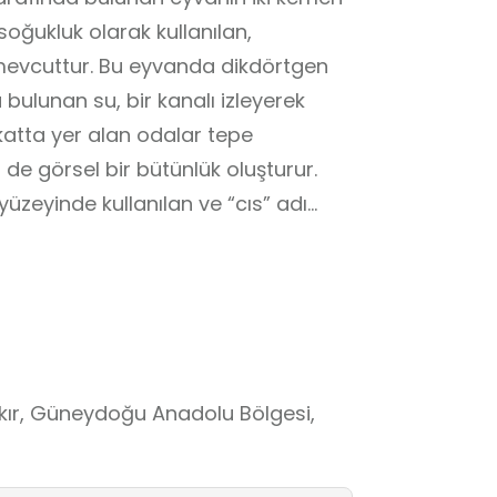
soğukluk olarak kullanılan,
mevcuttur. Bu eyvanda dikdörtgen
ulunan su, bir kanalı izleyerek
atta yer alan odalar tepe
de görsel bir bütünlük oluşturur.
üzeyinde kullanılan ve “cıs” adı
zengin bir cepheye sahiptir. Kuşdili
i estetikle okul dışı öğrenme
şır. Öğrencilerin ders kitaplarındaki
deneyimlemesine imkan tanıyan bu
a kritik bir rol oynar. Tanzimat
rini bünyesinde barındıran köşk; sanat
bakır, Güneydoğu Anadolu Bölgesi,
m gibi farklı disiplinlerin bir arada