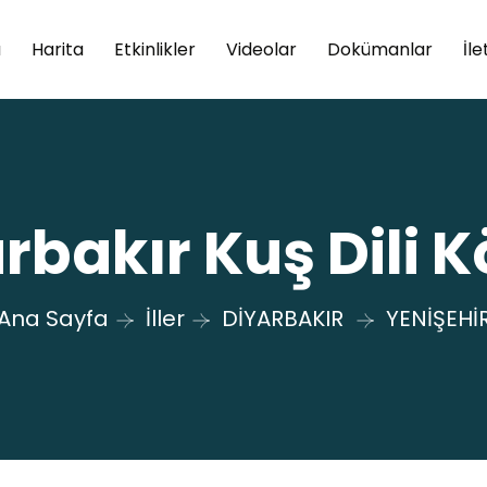
a
Harita
Etkinlikler
Videolar
Dokümanlar
İle
rbakır Kuş Dili 
Ana Sayfa
İller
DİYARBAKIR
YENİŞEHİ