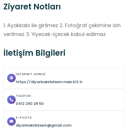
Ziyaret Notları
1. Ayakkabı ile girilmez 2. Fotoğraf çekimine izin 
verilmez 3. Yiyecek-içecek kabul edilmez
İletişim Bilgileri
İNTERNET ADRESI
https://diyarbakirbilsem.meb.k12.tr
TELEFON
0412 290 28 50
E-POSTA
diyarbakirbilsem@gmail.com