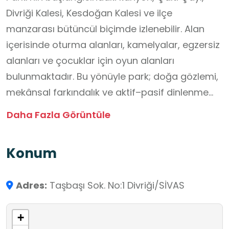
Divriği Kalesi, Kesdoğan Kalesi ve ilçe
manzarası bütüncül biçimde izlenebilir. Alan
içerisinde oturma alanları, kamelyalar, egzersiz
alanları ve çocuklar için oyun alanları
bulunmaktadır. Bu yönüyle park; doğa gözlemi,
mekânsal farkındalık ve aktif–pasif dinlenme
etkinliklerinin birlikte planlanabildiği bir açık
Daha Fazla Görüntüle
hava öğrenme ortamıdır.
Konum
Adres:
Taşbaşı Sok. No:1 Divriği/SİVAS
+