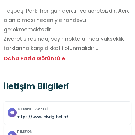
Taşbaşı Parkı her gün açıktır ve ücretsizdir. Açık 
alan olması nedeniyle randevu 
gerekmemektedir.

Ziyaret sırasında, seyir noktalarında yükseklik 
farklarına karşı dikkatli olunmalıdır.

Öğrenciler grup hâlinde ve öğretmen 
Daha Fazla Görüntüle
gözetiminde hareket etmelidir.

Doğal alanlara zarar verecek davranışlardan 
İletişim Bilgileri
kaçınılmalı, çevre temizliğine özen 
gösterilmelidir.

Oyun ve egzersiz alanları kontrollü kullanılmalı, 
İNTERNET ADRESI
kalabalık saatlerde düzen korunmalıdır.

https://www.divrigi.bel.tr/
Tarihî ve doğal manzaraya saygı 
gösterilmelidir.
TELEFON