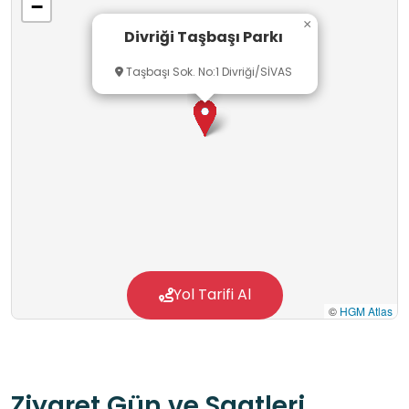
−
×
Divriği Taşbaşı Parkı
Taşbaşı Sok. No:1 Divriği/SİVAS
Yol Tarifi Al
©
HGM Atlas
Ziyaret Gün ve Saatleri