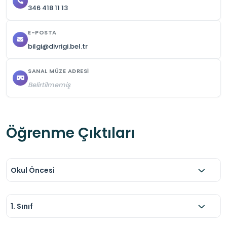
346 418 11 13
E-POSTA
bilgi@divrigi.bel.tr
SANAL MÜZE ADRESI
Belirtilmemiş
Öğrenme Çıktıları
Okul Öncesi
1. Sınıf