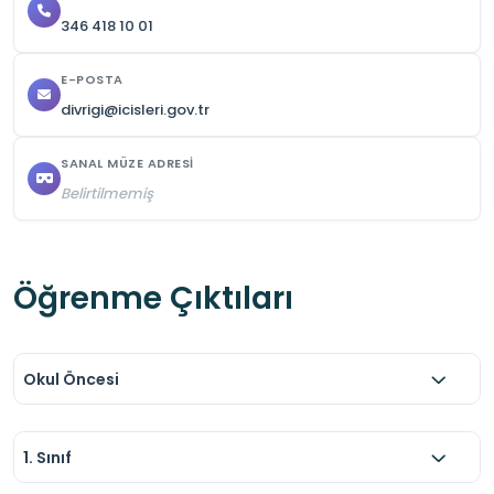
346 418 10 01
E-POSTA
divrigi@icisleri.gov.tr
SANAL MÜZE ADRESI
Belirtilmemiş
Öğrenme Çıktıları
Okul Öncesi
1. Sınıf