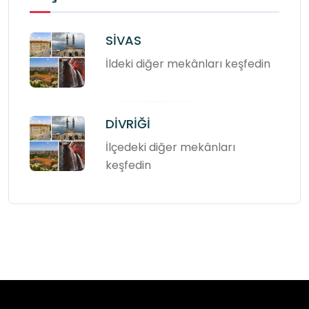
SİVAS
İldeki diğer mekânları keşfedin
DİVRİĞİ
İlçedeki diğer mekânları
keşfedin