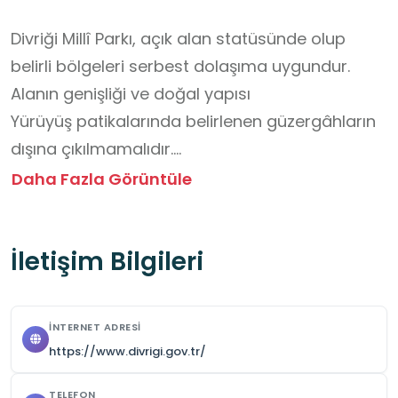
Divriği Millî Parkı, açık alan statüsünde olup 
belirli bölgeleri serbest dolaşıma uygundur. 
Alanın genişliği ve doğal yapısı 

Yürüyüş patikalarında belirlenen güzergâhların 
dışına çıkılmamalıdır.

Kanyon ve dere yataklarında yükseklik ve 
Daha Fazla Görüntüle
kayma riskine dikkat edilmelidir.

Öğrenciler grup hâlinde ve öğretmen 
İletişim Bilgileri
gözetiminde hareket etmelidir.

Doğal ve tarihî alanlara zarar verecek 
davranışlardan kaçınılmalı, çevre temizliğine 
İNTERNET ADRESI
azami özen gösterilmelidir.

https://www.divrigi.gov.tr/
Bitki örtüsü, taşlar ve su kaynakları korunmalıdır.
TELEFON