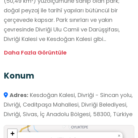
(50,49 km²) yüzölçümüne sahip olan park;
doğal peyzaj ile tarihî yapıları bütüncül bir
çerçevede kapsar. Park sınırları ve yakın
çevresinde Divriği Ulu Camii ve Darüşşifası,
Divriği Kalesi ve Kesdoğan Kalesi gibi
Anadolu’nun erken dönem Türk–İslam tarihine
Daha Fazla Görüntüle
ışık tutan önemli kültürel miras unsurları yer
almaktadır. Alanın doğal omurgasını ise Çaltı
Konum
Çayı, çay boyunca uzanan yürüyüş patikaları,
kanyon yapısı ve zengin bitki örtüsü
Adres:
Kesdoğan Kalesi, Divriği - Sincan yolu,
oluşturmaktadır. Divriği Millî Parkı; doğa, tarih ve
Divriği, Ceditpaşa Mahallesi, Divriği Belediyesi,
kültür unsurlarının aynı mekânda
Divriği, Sivas, İç Anadolu Bölgesi, 58300, Türkiye
gözlemlenebildiği yapısıyla, disiplinler arası
yaklaşımla planlanabilecek saha çalışmaları
+
için uygun, kapsamlı ve bütüncül bir ders dışı
×