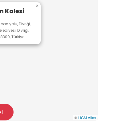
×
n Kalesi
can yolu, Divriği,
ediyesi, Divriği,
58300, Türkiye
Al
©
HGM Atlas