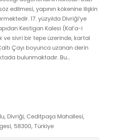
z edilmesi, yapının kökenine ilişkin
ektedir. 17. yüzyılda Divriği’ye
pıdan Kestigan Kalesi (Kal‘a-i
ve sivri bir tepe üzerinde, kartal
 Çaltı Çayı boyunca uzanan derin
noktada bulunmaktadır. Bu
işkisi, tarihsel belirsizlik ve yazılı
nden ele alınabildiği nitelikli bir
u, Divriği, Ceditpaşa Mahallesi,
ölgesi, 58300, Türkiye