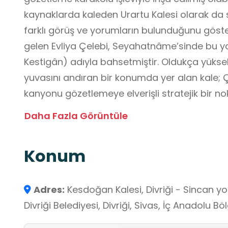
kaynaklarda kaleden Urartu Kalesi olarak da sö
farklı görüş ve yorumların bulunduğunu gösterm
gelen Evliya Çelebi, Seyahatnâme’sinde bu ya
Kestigân) adıyla bahsetmiştir. Oldukça yüksek 
yuvasını andıran bir konumda yer alan kale;
kanyonu gözetlemeye elverişli stratejik bir 
özellikleriyle Kesdoğan Kalesi, konum–savunma il
Daha Fazla Görüntüle
kaynakların sınırlılığı gibi konuların mekân üzeri
ders dışı öğrenme alanı niteliği taşımaktadır.
Konum
Adres:
Kesdoğan Kalesi, Divriği - Sincan yol
Divriği Belediyesi, Divriği, Sivas, İç Anadolu B