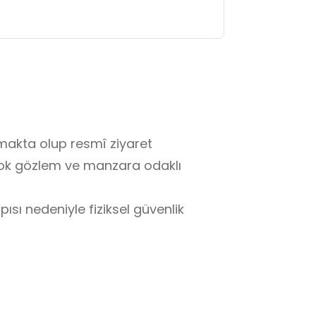
makta olup resmî ziyaret 
k gözlem ve manzara odaklı 
ısı nedeniyle fiziksel güvenlik 
gözetiminde hareket etmelidir.

 noktalardan uzak durulmalıdır.

dan kaçınılmalıdır.
