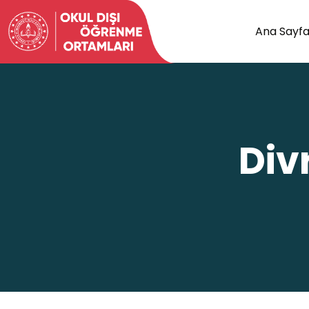
Ana Sayf
Div