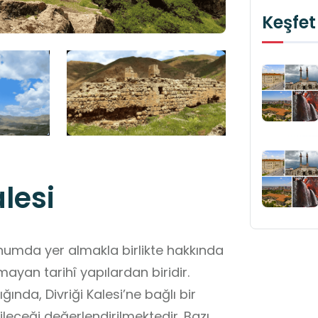
Keşfet
lesi
konumda yer almakla birlikte hakkında
nmayan tarihî yapılardan biridir.
ında, Divriği Kalesi’ne bağlı bir
ileceği değerlendirilmektedir. Bazı