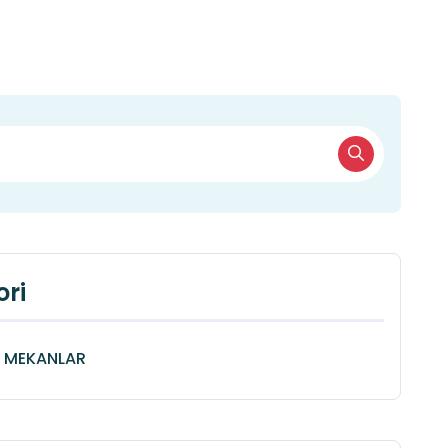
ri
Î MEKANLAR