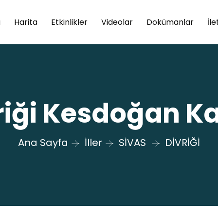
a
Harita
Etkinlikler
Videolar
Dokümanlar
İle
riği Kesdoğan Ka
Ana Sayfa
İller
SİVAS
DİVRİĞİ