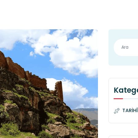
Katego
TARİH