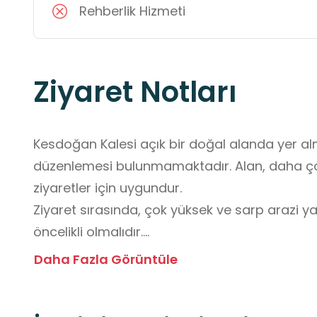
Rehberlik Hizmeti
Ziyaret Notları
Kesdoğan Kalesi açık bir doğal alanda yer al
düzenlemesi bulunmamaktadır. Alan, daha ço
ziyaretler için uygundur.

Ziyaret sırasında, çok yüksek ve sarp arazi yap
öncelikli olmalıdır.

Öğrenciler mutlaka grup hâlinde ve öğretmen 
Daha Fazla Görüntüle
Kayalık ve dik bölgelerde ilerlenmemeli, riskli
Tarihî kalıntılara zarar verebilecek davranışlar