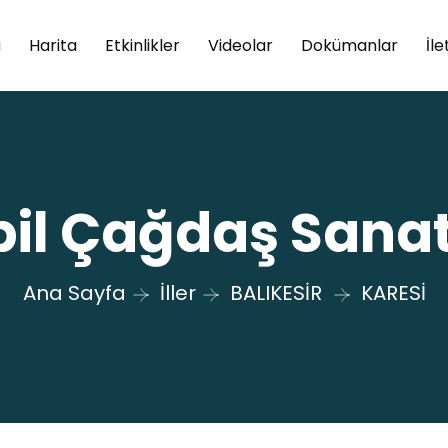
a
Harita
Etkinlikler
Videolar
Dokümanlar
İle
bil Çağdaş Sanat
Ana Sayfa
İller
BALIKESİR
KARESİ