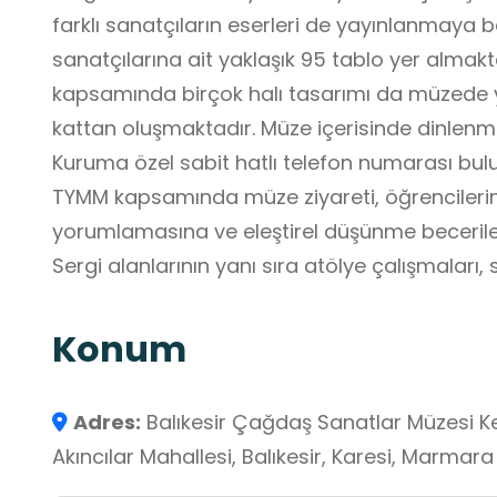
farklı sanatçıların eserleri de yayınlanmaya başlanmıştır. Mü
sanatçılarına ait yaklaşık 95 tablo yer almakta
kapsamında birçok halı tasarımı da müzede 
kattan oluşmaktadır. Müze içerisinde dinlenme ve kütüp
Kuruma özel sabit hatlı telefon numaras
TYMM kapsamında müze ziyareti, öğrencilerin
yorumlamasına ve eleştirel düşünme becerileri
Sergi alanlarının yanı sıra atölye çalışmaları,
müzenin, yaşayan bir öğrenme ortamı niteliği t
Konum
Adres:
Balıkesir Çağdaş Sanatlar Müzesi Kent
Akıncılar Mahallesi, Balıkesir, Karesi, Marmara 