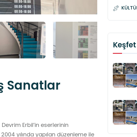
KÜLTÜ
Keşfet
ş Sanatlar
evrim Erbil’in eserlerinin
e