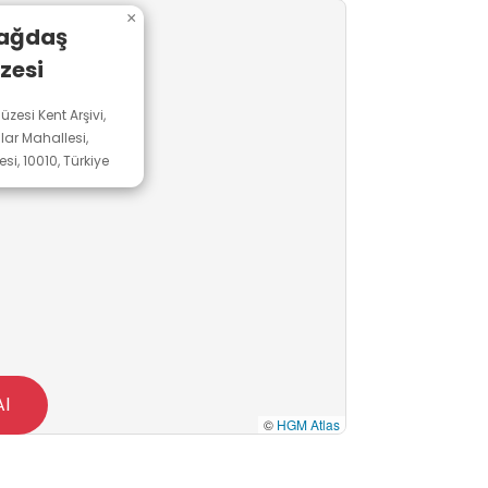
×
Çağdaş
zesi
zesi Kent Arşivi,
ılar Mahallesi,
si, 10010, Türkiye
Al
©
HGM Atlas