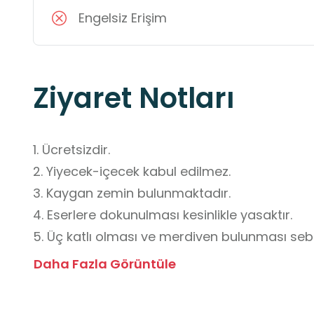
Engelsiz Erişim
Ziyaret Notları
1. Ücretsizdir.

2. Yiyecek-içecek kabul edilmez.

3. Kaygan zemin bulunmaktadır.

4. Eserlere dokunulması kesinlikle yasaktır.

5. Üç katlı olması ve merdiven bulunması sebe
açısından rehber yönlendirmelerini dinlemele
Daha Fazla Görüntüle
6. Küçük yaş gruplarında (okul öncesi ve ilkokul)
uygundur.