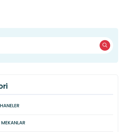
ri
HANELER
Î MEKANLAR