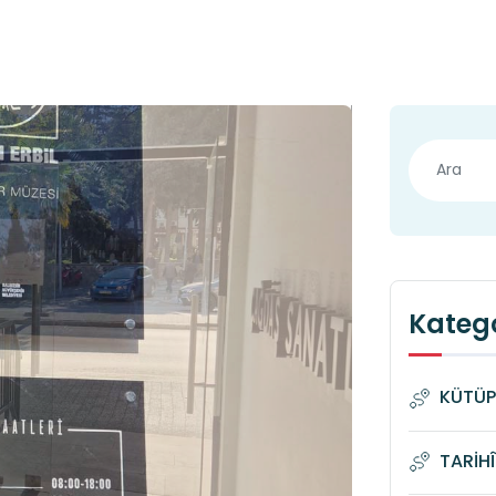
Katego
KÜTÜP
TARİH