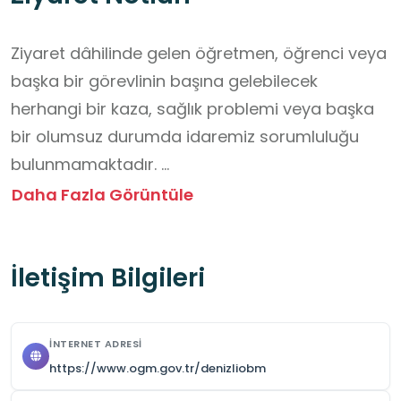
Ziyaret dâhilinde gelen öğretmen, öğrenci veya 
başka bir görevlinin başına gelebilecek 
herhangi bir kaza, sağlık problemi veya başka 
bir olumsuz durumda idaremiz sorumluluğu 
bulunmamaktadır. 

Ziyaret için genel olarak uygun olmayıp istisnai 
Daha Fazla Görüntüle
durumlarda mesai saatlerinde, 10.00 – 16.00 
arası olmak üzere izin alınmak suretiyle ziyaret 
İletişim Bilgileri
edilebilir.
İNTERNET ADRESI
https://www.ogm.gov.tr/denizliobm