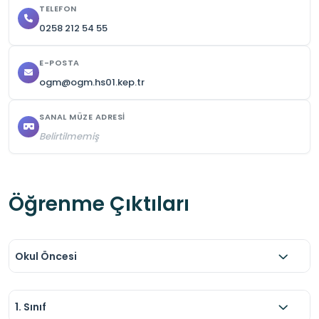
TELEFON
0258 212 54 55
E-POSTA
ogm@ogm.hs01.kep.tr
SANAL MÜZE ADRESI
Belirtilmemiş
Öğrenme Çıktıları
Okul Öncesi
1. Sınıf