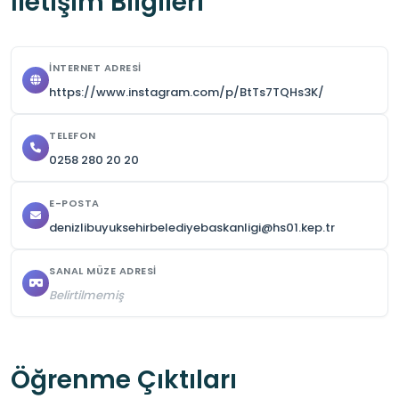
İletişim Bilgileri
İNTERNET ADRESI
https://www.instagram.com/p/BtTs7TQHs3K/
TELEFON
0258 280 20 20
E-POSTA
denizlibuyuksehirbelediyebaskanligi@hs01.kep.tr
SANAL MÜZE ADRESI
Belirtilmemiş
Öğrenme Çıktıları