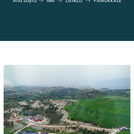
Ana Sayfa
İller
DENİZLİ
PAMUKKALE