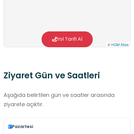
serbest gezi alanları, padoklar gibi en ince
detaylarına kadar düşünülerek inşa edilen
tesiste can dostlar ile vakit geçirmek isteyen
vatandaşlara da imkan sağlanıyor. Miniklere
hayvan sevgisi kazandırmak için yapılan eğitim
Yol Tarifi Al
©
HGM Atlas
çalışmalarının büyük ilgi çektiği tesisi sık sık
ziyaret eden çocuklar hayvanlarla güzel vakit
geçirmenin de tadını çıkarıyor.
Ziyaret Gün ve Saatleri
Aşağıda belirtilen gün ve saatler arasında
ziyarete açıktır.
Pazartesi