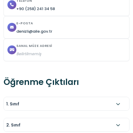
TELEFON
+90 (258) 241 34 58
E-POSTA
denizli@aile.gov.tr
SANAL MÜZE ADRESI
Belirtilmemiş
Öğrenme Çıktıları
1. Sınıf
2. Sınıf