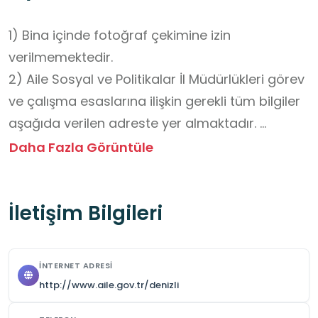
1) Bina içinde fotoğraf çekimine izin 
verilmemektedir.

2) Aile Sosyal ve Politikalar İl Müdürlükleri görev 
ve çalışma esaslarına ilişkin gerekli tüm bilgiler 
aşağıda verilen adreste yer almaktadır. 
https://www.aile.tr/uploads/sgb/uploads/pages
Daha Fazla Görüntüle
mudurlukleri-gorev-ve-calisma-esaslari-
yonergesi-23-4-2014.pdf
İletişim Bilgileri
İNTERNET ADRESI
http://www.aile.gov.tr/denizli