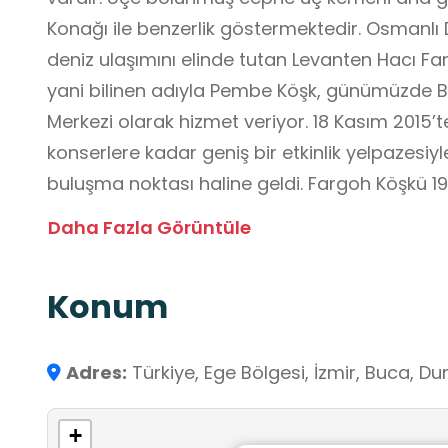
Konağı ile benzerlik göstermektedir. Osmanlı 
deniz ulaşımını elinde tutan Levanten Hacı Far
yani bilinen adıyla Pembe Köşk, günümüzde B
Merkezi olarak hizmet veriyor. 18 Kasım 2015’t
konserlere kadar geniş bir etkinlik yelpazesiyl
buluşma noktası haline geldi. Fargoh Köşkü 19
Belediyesi Hizmet Binası olarak kullanılmış Bu
Daha Fazla Görüntüle
ayında yeni hizmet binasına taşınmasıyla Da
Kültür Sanat Merkezi ve Kütüphane olarak hizm
Konum
son dönemlerinde İzmir'in deniz ulaşımını eli
Efendi'nin konağı olarak kullanıldıktan sonra 
yılına kadar hizmet veren Farkoh köşkü 18-Kasım 2015 tarihinde kapılarını bu kez
Adres:
Türkiye, Ege Bölgesi, İzmir, Buca, D
kültür ve sanata açtı.Merkezde, her ay edebiyat söyleşileri, mini konserler, sergiler
ve dinletiler gerçekleştirilmektedir.
+