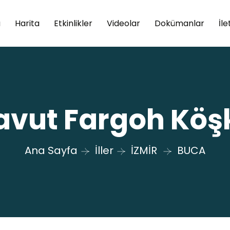
a
Harita
Etkinlikler
Videolar
Dokümanlar
İle
avut Fargoh Köş
Ana Sayfa
İller
İZMİR
BUCA