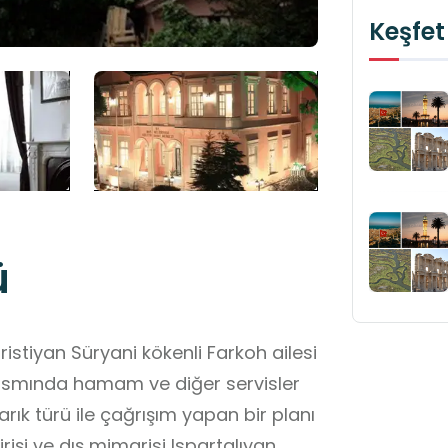
Keşfet
ü
istiyan Süryani kökenli Farkoh ailesi
a kısmında hamam ve diğer servisler
arık türü ile çağrışım yapan bir planı
işi ve dış mimarisi Ispartalıyan