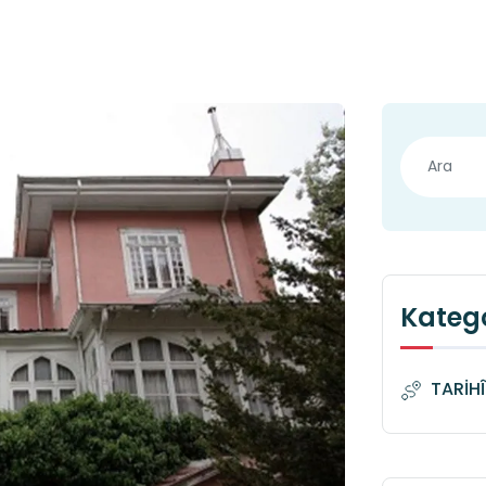
Katego
TARİH