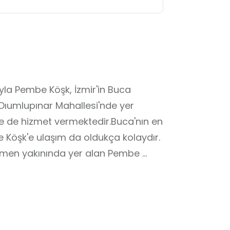
yla Pembe Köşk, İzmir'in Buca 
 Dıumlupınar Mahallesi'nde yer 
e de hizmet vermektedir.Buca'nın en 
 Köşk'e ulaşım da oldukça kolaydır. 
 hemen yakınında yer alan Pembe 
nuyor.

ALİMANI 

ERKEZİ 
