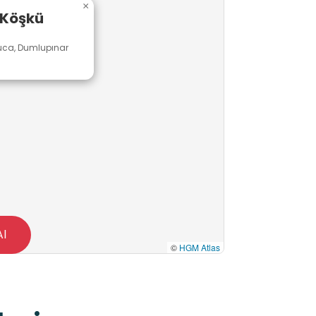
×
 Köşkü
 Buca, Dumlupınar
Al
©
HGM Atlas