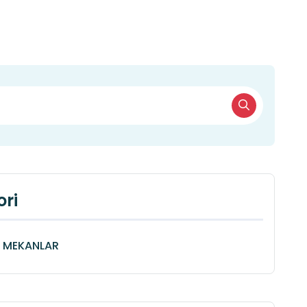
ri
Î MEKANLAR