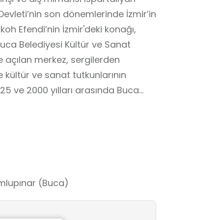
Devleti’nin son dönemlerinde İzmir’in
koh Efendi’nin İzmir'deki konağı,
uca Belediyesi Kültür ve Sanat
e açılan merkez, sergilerden
e kültür ve sanat tutkunlarının
25 ve 2000 yılları arasında Buca
ca Belediyesinin 2000 yılı Kasım
vut Fargoh Köşkü, Buca Belediyesi
ete açılmıştır.Osmanlı Devleti'nin
nde tutan Levanten Hacı Farkoh
belediye hizmet binası olarak 2001
umlupınar (Buca)