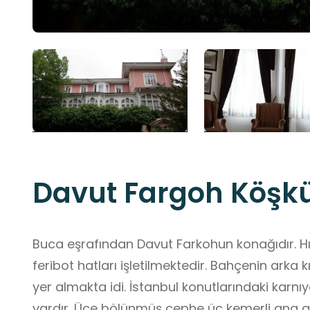
Davut Fargoh Köşk
Buca eşrafından Davut Farkohun konağıdır. Hır
feribot hatları işletilmektedir. Bahçenin ark
yer almakta idi. İstanbul konutlarındaki karnıy
vardır. Üçe bölünmüş cephe üç kemerli ana gir