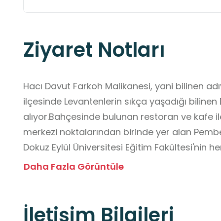
Ziyaret Notları
Hacı Davut Farkoh Malikanesi, yani bilinen adı
ilçesinde Levantenlerin sıkça yaşadığı bilinen
alıyor.Bahçesinde bulunan restoran ve kafe il
merkezi noktalarından birinde yer alan Pembe
Dokuz Eylül Üniversitesi Eğitim Fakültesi'nin
Köşk'e minibüs ve otobüsle ulaşım imkanı bulu
Daha Fazla Görüntüle
206 numaralı ŞİRİNYER AKTARMA MERKEZİ - HAV
470 numaralı TINAZTEPE - LOZAN MEYDANI 

İletişim Bilgileri
476 numaralı TINAZTEPE - ŞİRİNYER AKTARMA M