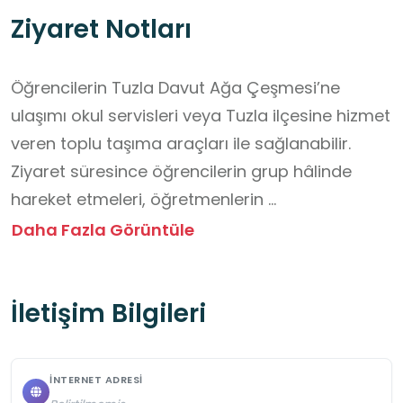
Ziyaret Notları
Öğrencilerin Tuzla Davut Ağa Çeşmesi’ne 
ulaşımı okul servisleri veya Tuzla ilçesine hizmet 
veren toplu taşıma araçları ile sağlanabilir. 
Ziyaret süresince öğrencilerin grup hâlinde 
hareket etmeleri, öğretmenlerin 
yönlendirmelerine uymaları ve çevredeki araç 
Daha Fazla Görüntüle
trafiğine dikkat etmeleri gerekmektedir. Çeşme 
yapısı açık alanda bulunduğu için tarihî 
İletişim Bilgileri
yüzeylere zarar verilmemesi, yapıya 
tırmanılmaması ve çevre düzeninin korunması 
önem taşır. Mekân ücretsiz olarak ziyaret 
İNTERNET ADRESI
edilebilmektedir. Öğrencilerin rahat ayakkabı 