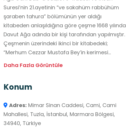
Suresi’nin 21.ayetinin “ve sakahüm rabbühüm
şaraben tahura” bölümünün yer aldığı
kitabeden anlaşıldığına göre çeşme 1668 yılında
Davut Ağa adında bir kişi tarafından yapılmıştır.
Çeşmenin üzerindeki ikinci bir kitabedeki;
“Merhum Cezzar Mustafa Bey’in kerimesi
Saadet Hanım tarafından müceddeden tamir
Daha Fazla Görüntüle
olunmuştur. 1326” ifadesinde belirtildiği üzere
çeşme, miladi 1908 yılında tamir görmüştür.
Konum
Yontma taştan yapılan çeşmenin çevresinde
gerçekleşen düzenlemeler nedeniyle çeşmenin
Adres:
Mimar Sinan Caddesi, Cami, Cami
yaklaşık 40 cm’lik bölümü toprak altında
Mahallesi, Tuzla, İstanbul, Marmara Bölgesi,
kalmıştır. Davut Ağa Çeşmesi, öğrencilerin
34940, Türkiye
geçmiş dönemlerde suyun günlük yaşam