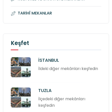
TARİHÎ MEKANLAR
Keşfet
İSTANBUL
İldeki diğer mekânları keşfedin
TUZLA
İlçedeki diğer mekânları
keşfedin