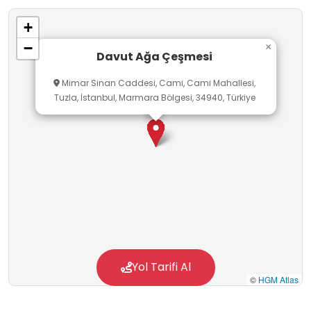
içindeki yeri, kamusal alanların işlevi ve tarihî
+
çevre bilinci konularını yerinde
−
×
gözlemlemelerine imkân tanıması nedeniyle
Davut Ağa Çeşmesi
okul dışı öğrenme ortamı olarak önem
Mimar Sinan Caddesi, Cami, Cami Mahallesi,
taşımaktadır. Bu mekân, tarihsel süreklilik,
Tuzla, İstanbul, Marmara Bölgesi, 34940, Türkiye
kültürel mirasın korunması ve toplumsal
yaşamın mekânla ilişkisi üzerine farkındalık
geliştirilmesine katkı sağlamaktadır.
Yol Tarifi Al
©
HGM Atlas