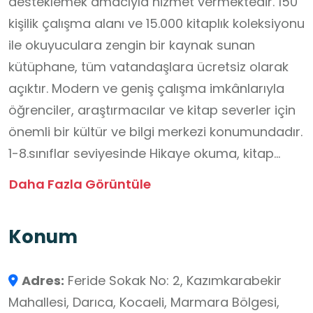
desteklemek amacıyla hizmet vermektedir. 150
kişilik çalışma alanı ve 15.000 kitaplık koleksiyonu
ile okuyuculara zengin bir kaynak sunan
kütüphane, tüm vatandaşlara ücretsiz olarak
açıktır. Modern ve geniş çalışma imkânlarıyla
öğrenciler, araştırmacılar ve kitap severler için
önemli bir kültür ve bilgi merkezi konumundadır.
1-8.sınıflar seviyesinde Hikaye okuma, kitap
tanıtımı, sessiz okuma, yazar tanıtımı; Kültürel
Daha Fazla Görüntüle
miras, bilgi toplumu, toplumda okuma kültürü
konularında katkı sağlamak için uygun bir
Konum
mekandır.
Adres:
Feride Sokak No: 2, Kazımkarabekir
Mahallesi, Darıca, Kocaeli, Marmara Bölgesi,