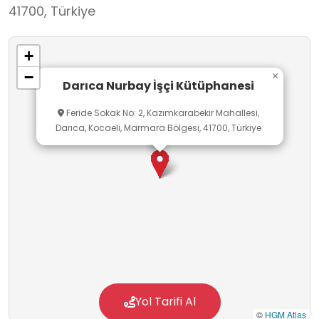
41700, Türkiye
+
−
×
Darıca Nurbay İşçi Kütüphanesi
Feride Sokak No: 2, Kazımkarabekir Mahallesi,
Darıca, Kocaeli, Marmara Bölgesi, 41700, Türkiye
Yol Tarifi Al
©
HGM Atlas