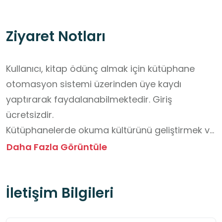
Ziyaret Notları
Kullanıcı, kitap ödünç almak için kütüphane 
otomasyon sistemi üzerinden üye kaydı 
yaptırarak faydalanabilmektedir. Giriş 
ücretsizdir.

Kütüphanelerde okuma kültürünü geliştirmek ve 
toplumsal katılımı artırmak amacıyla çeşitli 
Daha Fazla Görüntüle
etkinlikler planlanabilir. Bu kapsamda öncelikle 
Kitap Kulübü ve Yazar Buluşmaları 
İletişim Bilgileri
düzenlenebilir. Belirli bir kitabın okunup 
tartışıldığı aylık toplantılar, okuyucular arasında 