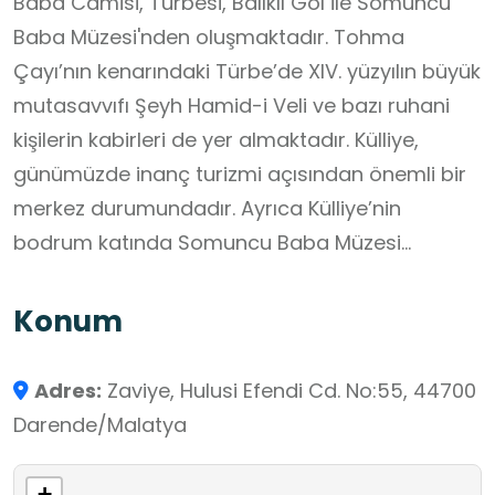
Baba Camisi, Türbesi, Balıklı Göl ile Somuncu
Baba Müzesi'nden oluşmaktadır. Tohma
Çayı’nın kenarındaki Türbe’de XIV. yüzyılın büyük
mutasavvıfı Şeyh Hamid-i Veli ve bazı ruhani
kişilerin kabirleri de yer almaktadır. Külliye,
günümüzde inanç turizmi açısından önemli bir
merkez durumundadır. Ayrıca Külliye’nin
bodrum katında Somuncu Baba Müzesi
bulunmaktadır.
Konum
Adres:
Zaviye, Hulusi Efendi Cd. No:55, 44700
Darende/Malatya
+