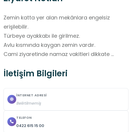
Zemin katta yer alan mekânlara engelsiz 
erişilebilir.

Türbeye ayakkabı ile girilmez.

Avlu kısmında kaygan zemin vardır.

Cami ziyaretinde namaz vakitleri dikkate 
alınmalıdır.
İletişim Bilgileri
İNTERNET ADRESI
Belirtilmemiş
TELEFON
0422 615 15 00