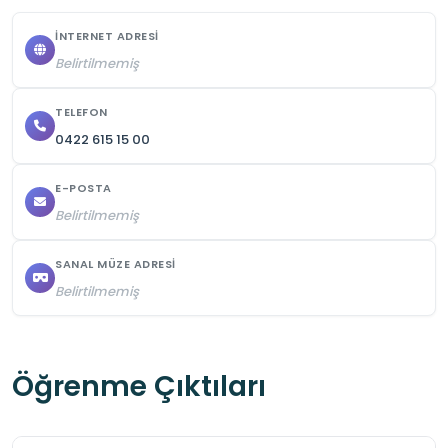
Telefon sessize alınmalıdır. 

İNTERNET ADRESI
Cami görevlilerinin uyarılarına uyulmalıdır.
Belirtilmemiş
TELEFON
0422 615 15 00
E-POSTA
Belirtilmemiş
SANAL MÜZE ADRESI
Belirtilmemiş
Öğrenme Çıktıları