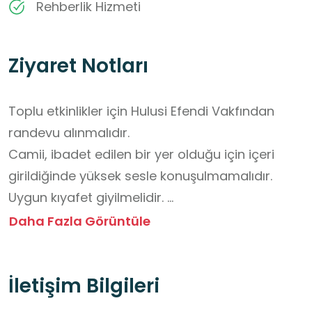
Rehberlik Hizmeti
Ziyaret Notları
Toplu etkinlikler için Hulusi Efendi Vakfından 
randevu alınmalıdır.

Camii, ibadet edilen bir yer olduğu için içeri 
girildiğinde yüksek sesle konuşulmamalıdır.

Uygun kıyafet giyilmelidir. 

Ayakkabılar çıkarılmalıdır. 

Daha Fazla Görüntüle
Namaz kılanların önünden geçilmemeli ve 
dikkatleri dağılmamalıdır.

İletişim Bilgileri
Temizlik kurallarına dikkat edilmeli ve mekânın 
temizliği korunmalıdır.
