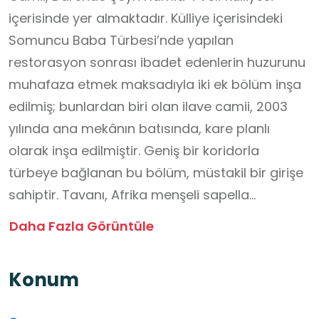
içerisinde yer almaktadır. Külliye içerisindeki
Somuncu Baba Türbesi’nde yapılan
restorasyon sonrası ibadet edenlerin huzurunu
muhafaza etmek maksadıyla iki ek bölüm inşa
edilmiş; bunlardan biri olan ilave camii, 2003
yılında ana mekânın batısında, kare planlı
olarak inşa edilmiştir. Geniş bir koridorla
türbeye bağlanan bu bölüm, müstakil bir girişe
sahiptir. Tavanı, Afrika menşeli sapella
ağacından yapılmış olup zarif bir ters tavan
Daha Fazla Görüntüle
biçiminde yükselmektedir. Camiide oyma ve
kabartma tekniği ile geometrik motiflerle
Konum
bezenmiş mukarnas kavsaralı ahşap mihrap
özellikle dikkat çekmektedir. Yeni camii bölümü