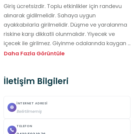
Giriş ücretsizdir. Toplu etkinlikler için randevu 
alınarak gidilmelidir. Sahaya uygun 
ayakkabılarla girilmelidir. Düşme ve yaralanma 
riskine karşı dikkatli olunmalıdır. Yiyecek ve 
içecek ile girilmez. Giyinme odalarında kaygan 
zeminlerde bulunan uyarı levhaları dikkate 
Daha Fazla Görüntüle
alınarak davranmalı. Görevlilerin talimatlarına 
uyulmalıdır. Yerlere çöp atılmamalı, temizlik ve 
İletişim Bilgileri
düzene özen gösterilmelidir.
İNTERNET ADRESI
Belirtilmemiş
TELEFON