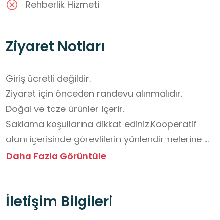
Rehberlik Hizmeti
Ziyaret Notları
Giriş ücretli değildir.

Ziyaret için önceden randevu alınmalıdır.

Doğal ve taze ürünler içerir.

Saklama koşullarına dikkat ediniz.Kooperatif 
alanı içerisinde görevlilerin yönlendirmelerine 
uyunuz.

Daha Fazla Görüntüle
Balıkçı tekneleri, ağlar ve ekipmanlara izinsiz 
dokunmayınız.

İletişim Bilgileri
Su ürünleri işleme alanlarında hijyen kurallarına 
dikkat ediniz.
