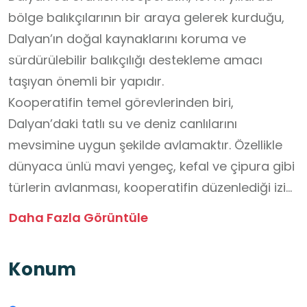
bölge balıkçılarının bir araya gelerek kurduğu,
Dalyan’ın doğal kaynaklarını koruma ve
sürdürülebilir balıkçılığı destekleme amacı
taşıyan önemli bir yapıdır.
Kooperatifin temel görevlerinden biri,
Dalyan’daki tatlı su ve deniz canlılarını
mevsimine uygun şekilde avlamaktır. Özellikle
dünyaca ünlü mavi yengeç, kefal ve çipura gibi
türlerin avlanması, kooperatifin düzenlediği izin
ve denetimlere bağlıdır. Bu sayede doğal
Daha Fazla Görüntüle
denge korunur ve gelecek nesillere sağlıklı bir
ekosistem bırakılır.
Konum
Ayrıca kooperatif, bölgedeki Dalyan Balık
Kapıları'nın (dalyanların) işletmesini de