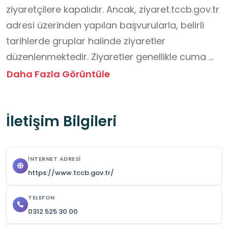
ziyaretçilere kapalıdır. Ancak, ziyaret.tccb.gov.tr 
adresi üzerinden yapılan başvurularla, belirli 
tarihlerde gruplar halinde ziyaretler 
düzenlenmektedir. Ziyaretler genellikle cuma 
günleri, öğleden önce ve öğleden sonra olmak 
Daha Fazla Görüntüle
üzere iki grup halinde gerçekleşir ve her bir grup 
yaklaşık 40 kişiden oluşur. Ziyaretler rehber 
İletişim Bilgileri
eşliğinde yaklaşık 90 dakika sürer ve 
Cumhurbaşkanlığı Külliyesi’nin idari binaları, 
bahçesi, Cumhurbaşkanının makamının 
İNTERNET ADRESI
bulunduğu ana binanın zemin katı ve Beştepe 
https://www.tccb.gov.tr/
Millet Camisi gezilebilir.

Ziyaret saatleri ve zamanları ile ilgili iletişime 
TELEFON
0312 525 30 00
geçilip randevu alınmalıdır.