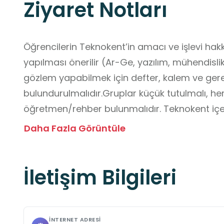
Ziyaret Notları
Öğrencilerin Teknokent’in amacı ve işlevi hakkı
yapılması önerilir (Ar-Ge, yazılım, mühendisli
gözlem yapabilmek için defter, kalem ve gere
bulundurulmalıdır.Gruplar küçük tutulmalı, he
öğretmen/rehber bulunmalıdır. Teknokent içeri
dolaşmamalı, mutlaka rehber ve öğretmen eşl
Daha Fazla Görüntüle
üretim veya yazılım ofisi gibi özel alanlara giriş
yönlendirmelerine kesinlikle uyulmalıdır. Elektr
İletişim Bilgileri
ekipmanlara izinsiz dokunulmamalıdır. Acil çık
ziyaret öncesinde öğrencilere gösterilmelidir.
ve sessiz şekilde hareket etmelidir.Görevli p
dinlenmeli, soru–cevap kısmında öğrenciler ak
İNTERNET ADRESI