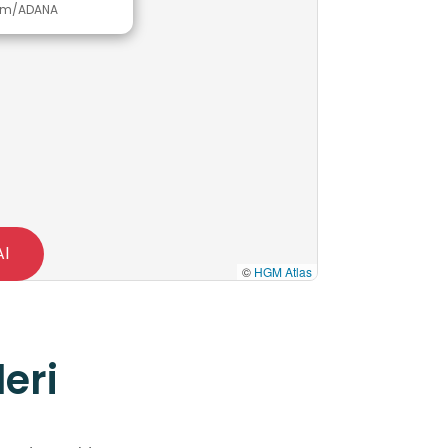
ıçam/ADANA
Al
©
HGM Atlas
eri