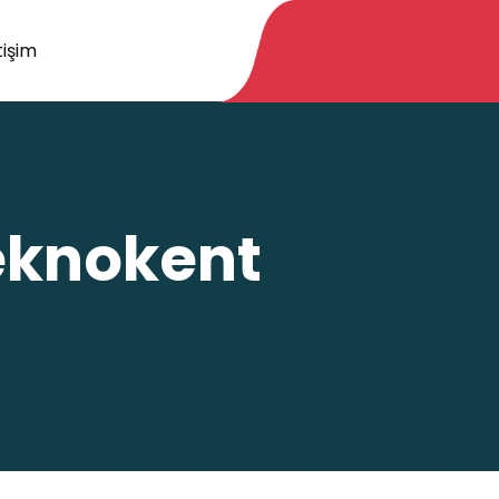
tişim
eknokent