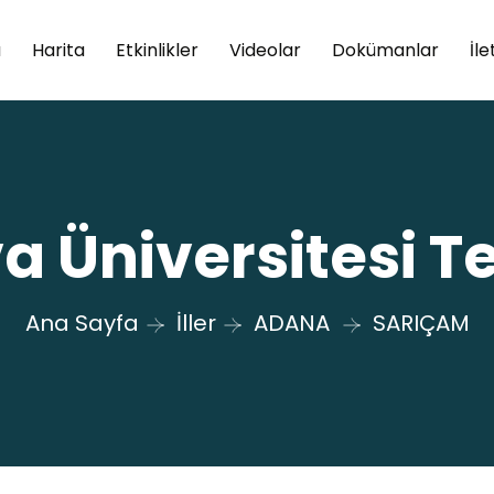
a
Harita
Etkinlikler
Videolar
Dokümanlar
İle
a Üniversitesi T
Ana Sayfa
İller
ADANA
SARIÇAM