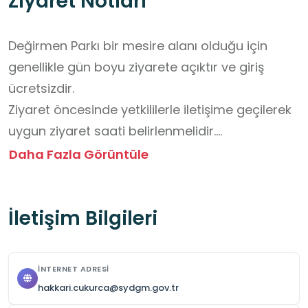
Ziyaret Notları
Değirmen Parkı bir mesire alanı olduğu için 
genellikle gün boyu ziyarete açıktır ve giriş 
ücretsizdir. 

Ziyaret öncesinde yetkililerle iletişime geçilerek 
uygun ziyaret saati belirlenmelidir.

Değirmen alanında güvenlik açısından dikkatli 
Daha Fazla Görüntüle
ve kontrollü hareket edilmelidir.

Çalışır durumdaki taş değirmen ve üretim 
İletişim Bilgileri
ekipmanlarına izinsiz dokunulmamalıdır.

Üretim sürecinin sağlıklı şekilde devam 
edebilmesi için görevli personelin 
İNTERNET ADRESI
yönlendirmelerine uyulmalıdır.

hakkari.cukurca@sydgm.gov.tr
Alan içerisinde koşulmamalı, düzenli ve sakin bir 