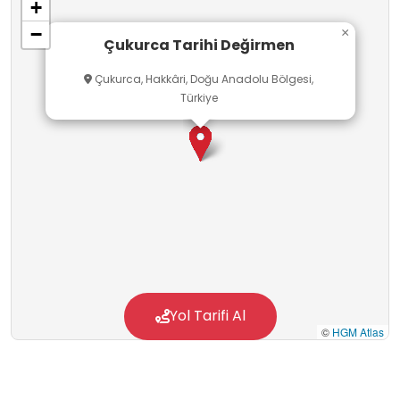
+
−
×
Çukurca Tarihi Değirmen
Çukurca, Hakkâri, Doğu Anadolu Bölgesi,
Türkiye
Yol Tarifi Al
©
HGM Atlas