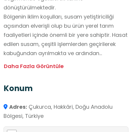
dönüştürülmektedir.
Bölgenin iklim koşulları, susam yetiştiriciliği
açısından elverişli olup bu ürün yerel tarım
faaliyetleri içinde önemli bir yere sahiptir. Hasat
edilen susam, çeşitli işlemlerden geçirilerek
kabuğundan ayrılmakta ve ardından
değirmende öğütülmektedir.
Daha Fazla Görüntüle
Su gücüyle çalışan taş değirmen, gün boyunca
sürekli dönerek üretim sürecinin geleneksel
Konum
yöntemlerle sürdürülmesini sağlamaktadır. Bu
yönüyle değirmen, hem yerel üretim kültürünü
Adres:
Çukurca, Hakkâri, Doğu Anadolu
yansıtan hem de geleneksel gıda üretim
Bölgesi, Türkiye
süreçlerinin gözlemlenebileceği tarihî ve
kültürel bir değer niteliği taşımaktadır.