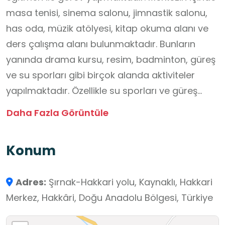
masa tenisi, sinema salonu, jimnastik salonu,
has oda, müzik atölyesi, kitap okuma alanı ve
ders çalışma alanı bulunmaktadır. Bunların
yanında drama kursu, resim, badminton, güreş
ve su sporları gibi birçok alanda aktiviteler
yapılmaktadır. Özellikle su sporları ve güreş
alanlarında hem il hem de bölge bazında
Daha Fazla Görüntüle
yapılan yarışmalarda önemli dereceler almayı
başaran gençlik merkezimiz özellikle çukurca
Konum
gençlerinin ilgi odağı haline gelmiştir.
Adres:
Şırnak-Hakkari yolu, Kaynaklı, Hakkari
Merkez, Hakkâri, Doğu Anadolu Bölgesi, Türkiye