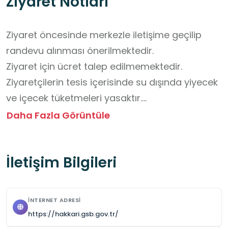
Ziyaret Notları
Ziyaret öncesinde merkezle iletişime geçilip 
randevu alınması önerilmektedir.

Ziyaret için ücret talep edilmemektedir.

Ziyaretçilerin tesis içerisinde su dışında yiyecek 
ve içecek tüketmeleri yasaktır.

Grup gezilerinde öğretmen eşliğinde ziyaretin 
Daha Fazla Görüntüle
yapılması uygun olacaktır.

Gençlik merkezin içindeki sportif faaliyetlere 
İletişim Bilgileri
katılabilmek için üye olmak gerekmektedir.
İNTERNET ADRESI
https://hakkari.gsb.gov.tr/