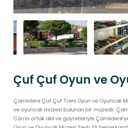
Çuf Çuf Oyun ve O
Çamlıdere Çuf Çuf Treni Oyun ve Oyuncak Müz
ve oyuncak müzesi bulunan bir müzedir. Çaml
Can’ın ortak akıl ve gayretleriyle Çamlıdere’
Oyun ve Oyuncak Müzesi Şeyh Ali Semerkandi Külliyesi karşısında yer almaktadır.