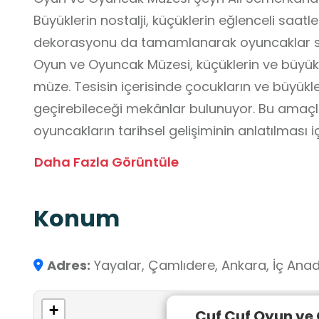
Büyüklerin nostalji, küçüklerin eğlenceli saatl
dekorasyonu da tamamlanarak oyuncaklar s
Oyun ve Oyuncak Müzesi, küçüklerin ve büyükl
müze. Tesisin içerisinde çocukların ve büyükler
geçirebileceği mekânlar bulunuyor. Bu amaç
oyuncakların tarihsel gelişiminin anlatılması 
Müzede çeşitli aktivitelerin yapılabileceği bir
Daha Fazla Görüntüle
Nostaljiye Çocuklar Oyuncağa Doyacak Müzey
evleri ve sokaklarında eski oyunları oynayan ço
Konum
karşılaşacak, el yapımı ahşap oyuncakların y
birçok oyuncak ve oyun türlerini de görecek o
bir nostalji ve zamanda yolculuk yapma imkâ
Adres:
Yayalar, Çamlıdere, Ankara, İç Anad
oyuncakların tarihsel dönemlerini öğrenebil
hatta nine ve dedelerinin dönemindeki oynadı
+
Çuf Çuf Oyun ve