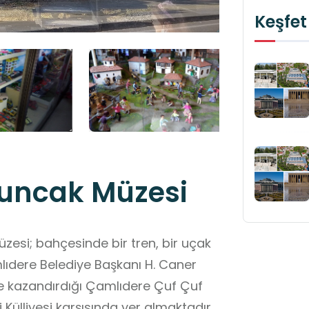
Keşfet
yuncak Müzesi
esi; bahçesinde bir tren, bir uçak
ıdere Belediye Başkanı H. Caner
ye kazandırdığı Çamlıdere Çuf Çuf