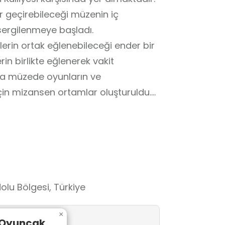
er geçirebileceği müzenin iç
ergilenmeye başladı.
erin ortak eğlenebileceği ender bir
in birlikte eğlenerek vakit
la müzede oyunların ve
için mizansen ortamlar oluşturuldu.
 alan da yer alacak. Büyükler
e gelenler; önce eski Çamlıdere
cukların maketleri ve figürleri ile
anında tel ve demirden yapılmış
lan müze ziyaretçileri büyükler için
nı sunuyor. Çocuklar ise
olu Bölgesi, Türkiye
eceği müzede baba ve annelerinin
×
kları oyuncakları ve oyunları
 Oyuncak