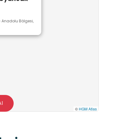
ç Anadolu Bölgesi,
Al
©
HGM Atlas