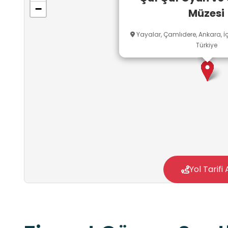
görme, öğrenme imkânı bulabilecekler.
−
Müzesi
Yayalar, Çamlıdere, Ankara, İ
Türkiye
Yol Tarifi 