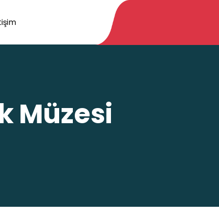
tişim
k Müzesi