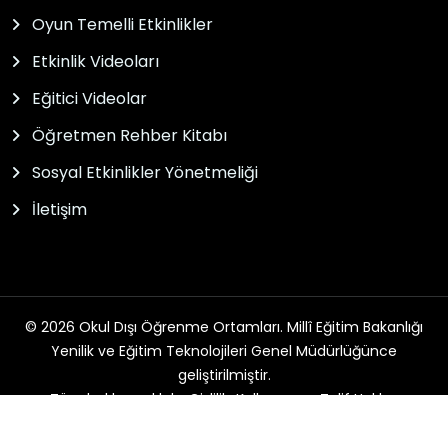
Oyun Temelli Etkinlikler
Etkinlik Videoları
Eğitici Videolar
Öğretmen Rehber Kitabı
Sosyal Etkinlikler Yönetmeliği
İletişim
© 2026 Okul Dışı Öğrenme Ortamları. Millî Eğitim Bakanlığı
Yenilik ve Eğitim Teknolojileri Genel Müdürlüğünce
geliştirilmiştir.
Tüm hakları saklıdır. Gizlilik, Kullanım ve Telif Hakları
bildirimlerinde belirtilen kurallar çerçevesinde hizmet
sunulmaktadır.