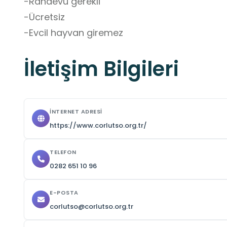
-Randevu gerekli

-Ücretsiz

-Evcil hayvan giremez
İletişim Bilgileri
İNTERNET ADRESI
https://www.corlutso.org.tr/
TELEFON
0282 651 10 96
E-POSTA
corlutso@corlutso.org.tr