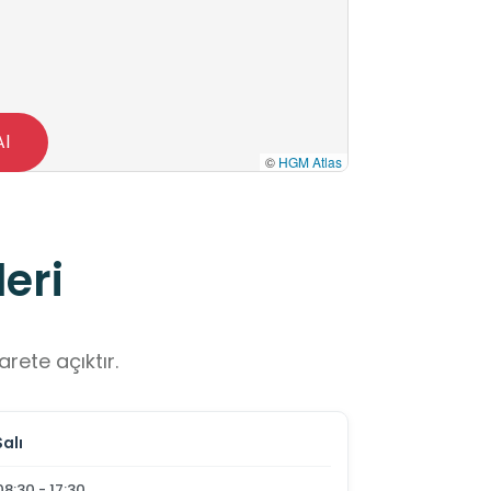
Al
©
HGM Atlas
eri
rete açıktır.
Salı
08:30 - 17:30