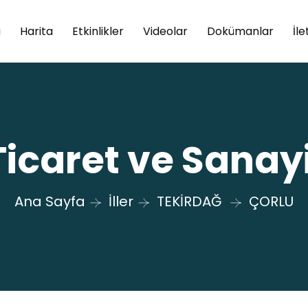
a
Harita
Etkinlikler
Videolar
Dokümanlar
İle
Ticaret ve Sanay
Ana Sayfa
İller
TEKİRDAĞ
ÇORLU