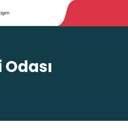
tişim
i Odası