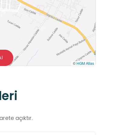
Al
©
HGM Atlas
eri
rete açıktır.