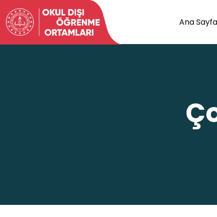
Ana Sayf
Ço