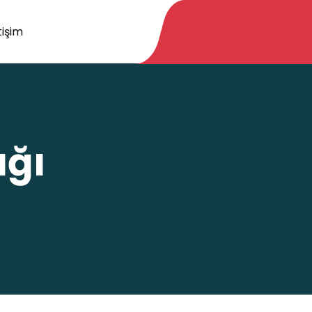
tişim
ığı