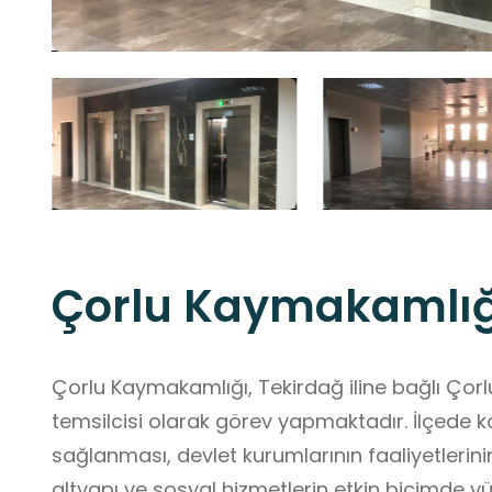
Çorlu Kaymakamlığ
Çorlu Kaymakamlığı, Tekirdağ iline bağlı Çorl
temsilcisi olarak görev yapmaktadır. İlçede 
sağlanması, devlet kurumlarının faaliyetlerini
altyapı ve sosyal hizmetlerin etkin biçimde yür