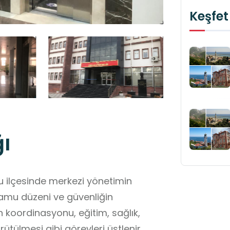
Keşfet
ı
u ilçesinde merkezi yönetimin
kamu düzeni ve güvenliğin
n koordinasyonu, eğitim, sağlık,
ütülmesi gibi görevleri üstlenir.