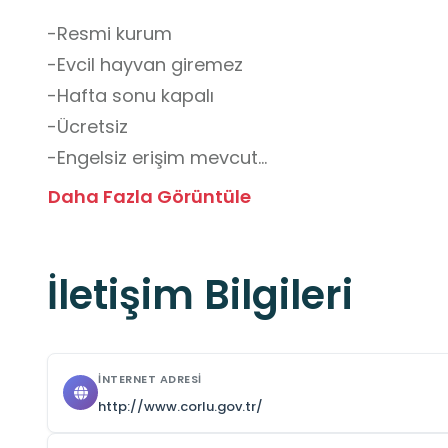
-Resmi kurum

-Evcil hayvan giremez

-Hafta sonu kapalı

-Ücretsiz

-Engelsiz erişim mevcut

-Randevu alınmalı

Daha Fazla Görüntüle
-2 girişli
İletişim Bilgileri
İNTERNET ADRESI
http://www.corlu.gov.tr/