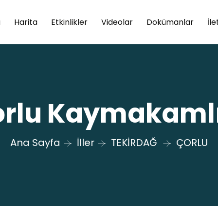
a
Harita
Etkinlikler
Videolar
Dokümanlar
İle
rlu Kaymakaml
Ana Sayfa
İller
TEKİRDAĞ
ÇORLU