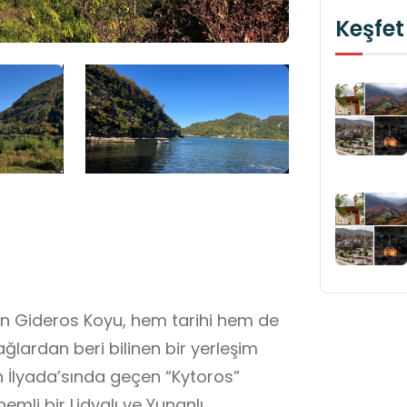
Keşfet
lan Gideros Koyu, hem tarihi hem de
ğlardan beri bilinen bir yerleşim
n İlyada’sında geçen “Kytoros”
emli bir Lidyalı ve Yunanlı