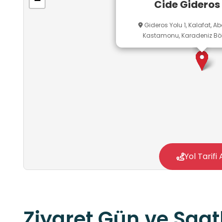
−
Cide Gideros
Gideros Yolu 1, Kalafat, Ab
Kastamonu, Karadeniz Bölg
Yol Tarifi 
Ziyaret Gün ve Saatl