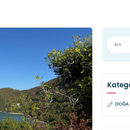
Katego
DOĞA 