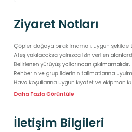
Ziyaret Notları
Çöpler doğaya bırakılmamalı, uygun şekilde t
Ateş yakılacaksa yalnızca izin verilen alanlarda
Belirlenen yürüyüş yollarından çıkılmamalıdır.

Rehberin ve grup liderinin talimatlarına uyulmal
Hava koşullarına uygun kıyafet ve ekipman kull
Acil durumlar için gerekli önlemler (ilk yardım, 
Daha Fazla Görüntüle
İletişim Bilgileri