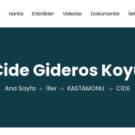
a
Harita
Etkinlikler
Videolar
Dokümanlar
İle
Cide Gideros Koy
Ana Sayfa
İller
KASTAMONU
CİDE