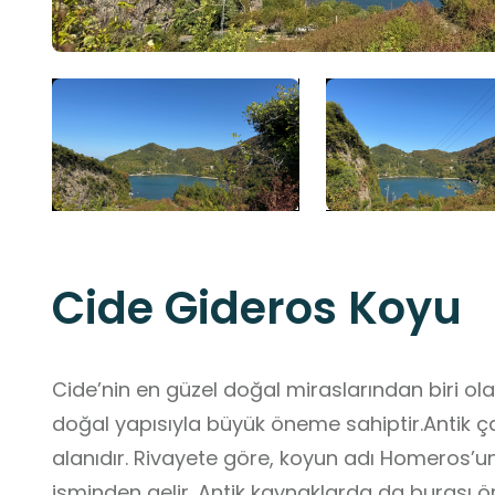
Cide Gideros Koyu
Cide’nin en güzel doğal miraslarından biri o
doğal yapısıyla büyük öneme sahiptir.Antik ça
alanıdır. Rivayete göre, koyun adı Homeros’u
isminden gelir. Antik kaynaklarda da burası ön