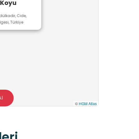
 Koyu
dülkadir, Cide,
esi, Türkiye
Al
©
HGM Atlas
eri