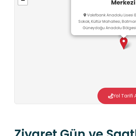
−
Merkezi
Vakıfbank Anadolu Lisesi B
Sokak, Kültür Mahallesi, Batma
Güneydoğu Anadolu Bölgesi, 
Yol Tarifi 
Ziyaret Gün ve Saatl