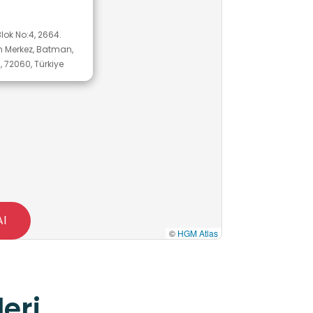
lok No:4, 2664.
n Merkez, Batman,
72060, Türkiye
Al
©
HGM Atlas
eri