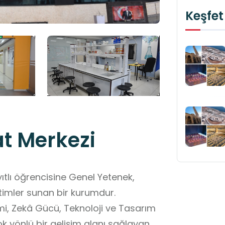
Keşfet
at Merkezi
ıtlı öğrencisine Genel Yetenek,
timler sunan bir kurumdur.
mi, Zekâ Gücü, Teknoloji ve Tasarım
ok yönlü bir gelişim alanı sağlayan