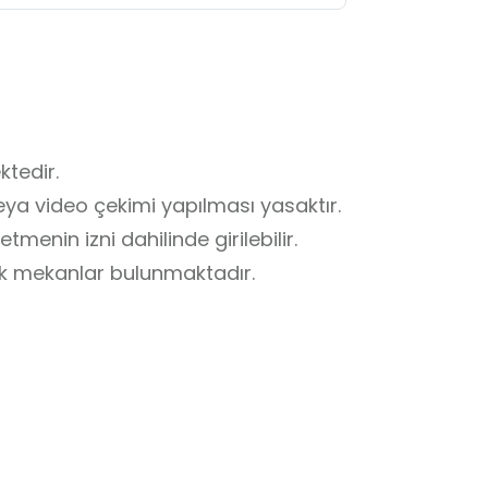
edir.

eya video çekimi yapılması yasaktır.

enin izni dahilinde girilebilir.

k mekanlar bulunmaktadır.

r.

mesine özen gösterilmelidir.