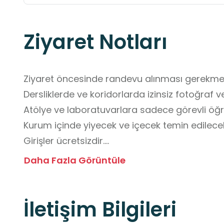
Ziyaret Notları
Ziyaret öncesinde randevu alınması gerekmekt
Dersliklerde ve koridorlarda izinsiz fotoğraf v
Atölye ve laboratuvarlara sadece görevli öğretm
Kurum içinde yiyecek ve içecek temin edilece
Girişler ücretsizdir.

Dışarıdan yiyecek ve içecek getirilmesi yasaktı
Daha Fazla Görüntüle
Ziyaret esnasında çevreye rahatsızlık verilme
İletişim Bilgileri