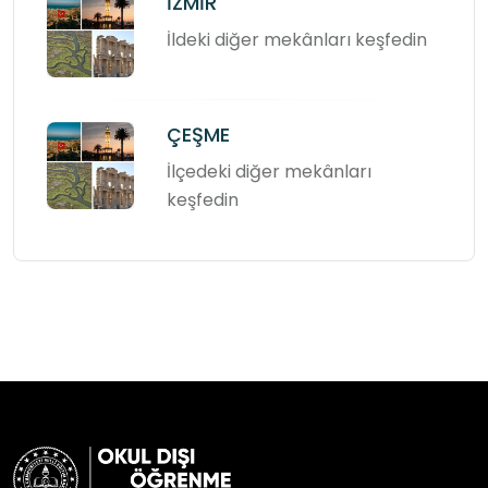
İZMİR
İldeki diğer mekânları keşfedin
ÇEŞME
İlçedeki diğer mekânları
keşfedin