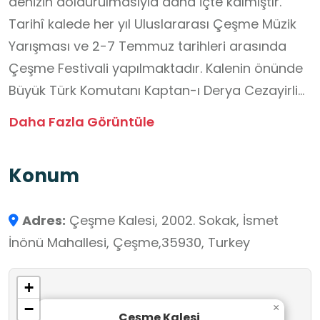
denizin doldurulmasıyla daha içte kalmıştır.
Tarihî kalede her yıl Uluslararası Çeşme Müzik
Yarışması ve 2-7 Temmuz tarihleri arasında
Çeşme Festivali yapılmaktadır. Kalenin önünde
Büyük Türk Komutanı Kaptan-ı Derya Cezayirli
Hasan Paşa'nın yanında aslanının olduğu heykel
Daha Fazla Görüntüle
bulunmaktadır.
Konum
Adres:
Çeşme Kalesi, 2002. Sokak, İsmet
İnönü Mahallesi, Çeşme,35930, Turkey
+
−
×
Çeşme Kalesi