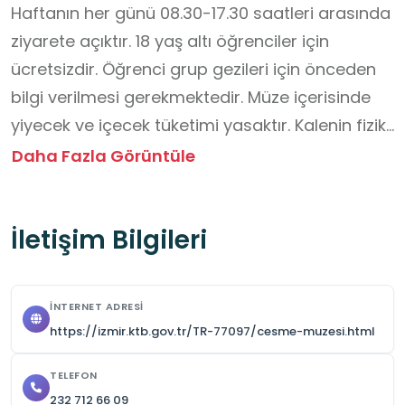
Haftanın her günü 08.30-17.30 saatleri arasında 
ziyarete açıktır. 18 yaş altı öğrenciler için 
ücretsizdir. Öğrenci grup gezileri için önceden 
bilgi verilmesi gerekmektedir. Müze içerisinde 
yiyecek ve içecek tüketimi yasaktır. Kalenin fiziki 
durumu göz önünde bulundurularak tehlike arz 
Daha Fazla Görüntüle
edebilecek alçak ve yüksek bölgelere dikkat 
edilmelidir.  Küçük yaş grubu öğrencilerinin 
İletişim Bilgileri
ebeveyn veya öğretmen refaketinde gezi 
güzergahını takip etmeleri önerilmektedir.
İNTERNET ADRESI
https://izmir.ktb.gov.tr/TR-77097/cesme-muzesi.html
TELEFON
232 712 66 09