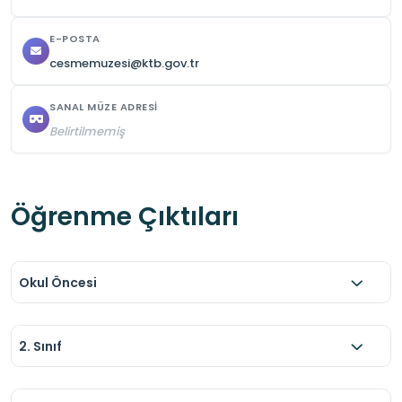
E-POSTA
cesmemuzesi@ktb.gov.tr
SANAL MÜZE ADRESI
Belirtilmemiş
Öğrenme Çıktıları
Okul Öncesi
2. Sınıf