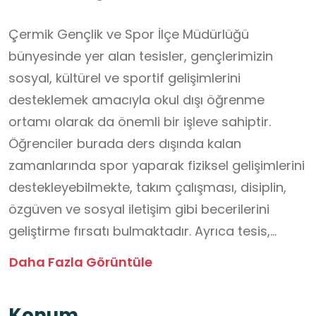
Çermik Gençlik ve Spor İlçe Müdürlüğü
bünyesinde yer alan tesisler, gençlerimizin
sosyal, kültürel ve sportif gelişimlerini
desteklemek amacıyla okul dışı öğrenme
ortamı olarak da önemli bir işleve sahiptir.
Öğrenciler burada ders dışında kalan
zamanlarında spor yaparak fiziksel gelişimlerini
destekleyebilmekte, takım çalışması, disiplin,
özgüven ve sosyal iletişim gibi becerilerini
geliştirme fırsatı bulmaktadır. Ayrıca tesis,
uygulamalı spor etkinlikleri ve rehberlik
Daha Fazla Görüntüle
desteğiyle gençlerin sağlıklı yaşam alışkanlıkları
kazanmasına katkı sunmakta, güvenli ve
Konum