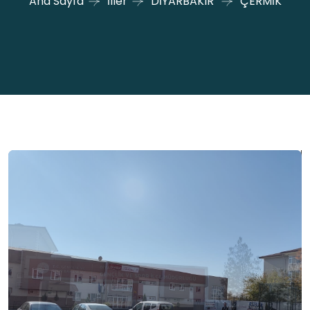
Ana Sayfa
İller
DİYARBAKIR
ÇERMİK