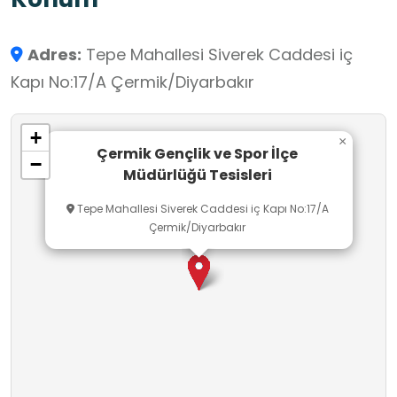
rehberli bir öğrenme alanı oluşturmaktadır.
Vatandaşlarımızın sağlıklı ve huzurlu spor
Adres:
Tepe Mahallesi Siverek Caddesi iç
yapabilmeleri için sosyal hizmet anlayışıyla
Kapı No:17/A Çermik/Diyarbakır
hareket etmekteyiz. Çermik Gençlik ve Spor İlçe
Müdürlüğü İlçe Stadyumu ilçe merkezinde
+
bulunup ulaşımı kolay ve rahattır. İlçe stadyumu
×
Çermik Gençlik ve Spor İlçe
−
halkımızın hizmetine açık olup toplamda 3
Müdürlüğü Tesisleri
personelle hizmet vermektedir.
Tepe Mahallesi Siverek Caddesi iç Kapı No:17/A
Çermik/Diyarbakır