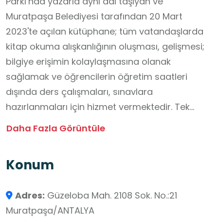
Parkı’nda yazarla aynı adı taşıyan ve
Muratpaşa Belediyesi tarafından 20 Mart
2023'te açılan kütüphane; tüm vatandaşlarda
kitap okuma alışkanlığının oluşması, gelişmesi;
bilgiye erişimin kolaylaşmasına olanak
sağlamak ve öğrencilerin öğretim saatleri
dışında ders çalışmaları, sınavlara
hazırlanmaları için hizmet vermektedir. Tek
katlıdır ve 125 m² genişliğindedir. Kütüphanede;
Daha Fazla Görüntüle
16 kişi oturma kapasitesine sahip bir salon, 3
kişilik bilgisayar odası, biri özel gereksinimli
Konum
birey tuvaleti olmak üzere 2 tuvalet
bulunmaktadır. Kütüphanede Kırgız
Adres:
Güzeloba Mah. 2108 Sok. No.:21
edebiyatından seçme eserlerin de dâhil edildiği
Muratpaşa/ANTALYA
özel bir bölüm yer almaktadır. 1.256'sı yetişkin