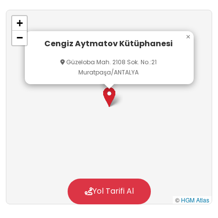
kitabı olmak üzere 5.000 kitap mevcuttur.
+
−
×
Cengiz Aytmatov Kütüphanesi
Güzeloba Mah. 2108 Sok. No.:21
Muratpaşa/ANTALYA
Yol Tarifi Al
©
HGM Atlas