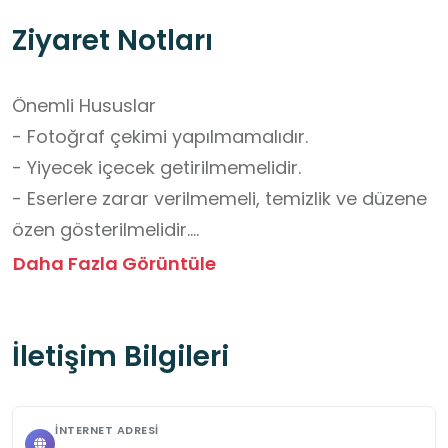
Ziyaret Notları
Önemli Hususlar

- Fotoğraf çekimi yapılmamalıdır.

- Yiyecek içecek getirilmemelidir.

- Eserlere zarar verilmemeli, temizlik ve düzene 
özen gösterilmelidir.

- Klima, ışık ve diğer materyallerin ayarlarıyla 
Daha Fazla Görüntüle
oynanmamalıdır.

- Kaybolan ya da çalınan eşyaların 
İletişim Bilgileri
sorumluluğu ziyaretçilerin kendilerine aittir.

- Ziyaretçiler, merkez personelinin uyarılarını 
dikkate almakla yükümlüdür. 

İNTERNET ADRESI
- Gürültü yapılmamalı ve diğer ziyaretçileri 