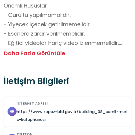
Önemli Hususlar

- Gürültü yapılmamalıdır.

- Yiyecek içecek getirilmemelidir.

- Eserlere zarar verilmemelidir.

- Eğitici videolar hariç video izlenmemelidir.

- Kütüphane, 121 öğrenci ağırlayabilme 
Daha Fazla Görüntüle
kapasitesine sahiptir.

- Gürültü yapılmamalı ve diğer kullanıcıları 
İletişim Bilgileri
rahatsız edecek davranışlardan kaçınılmalıdır.

- Kütüphane, eğitim öğretim dönemi içinde 
yüksek kapasitede kullanıcı ağırladığı için 
İNTERNET ADRESI
onların çalışma esnasında dikkatini 
https://www.kepez-bld.gov.tr/building_38_cemil-meri
dağıtmamak adına grup ziyaretlerine uygun 
c-kutuphanesi
değildir.

TELEFON