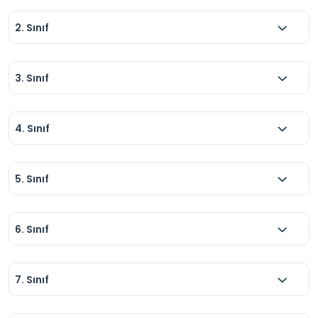
aracılığıyla farklı bakış açıları kazanan 
2. Sınıf
öğrenciler; yaratıcılıklarını geliştirme ve sosyal 
etkileşime girme fırsatı bulurlar.
3. Sınıf
4. Sınıf
5. Sınıf
6. Sınıf
7. Sınıf