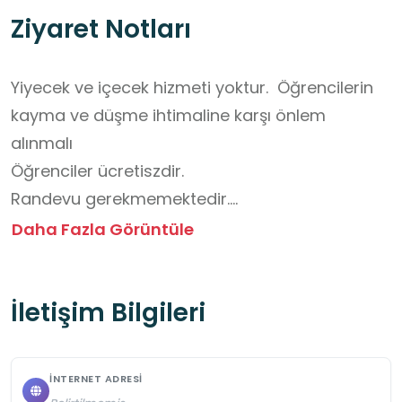
Ziyaret Notları
Yiyecek ve içecek hizmeti yoktur.  Öğrencilerin 
kayma ve düşme ihtimaline karşı önlem 
alınmalı

Öğrenciler ücretiszdir.

Randevu gerekmemektedir.

Açık alan eğitimi açısından toplu harekete 
Daha Fazla Görüntüle
dikkat edilemlidir.
İletişim Bilgileri
İNTERNET ADRESI