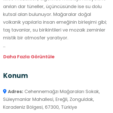
anılan dar tüneller, üçüncüsünde ise su dolu
kutsal alan bulunuyor. Mağaralar doğal
volkanik yapılarla insan emeğinin birleşimi gibi;
taş tavanlar, su birikintileri ve mozaik zeminler
mistik bir atmosfer yaratıyor.
Yürüyüş yolları oldukça sade, gezinmek kolay.
Daha Fazla Görüntüle
İçerisi çok büyük olmasa da her adımda farklı
bir tarihî detay yakalayabiliyorsun. Giriş
Konum
ücretleri uygun, müze kart geçerli. Doğa ve tarih
meraklıları için kısa ama dolu dolu bir deneyim.
Adres:
Cehennemağzı Mağaraları Sokak,
Yazın serin, kışın nispeten sıcak bir ortam
Süleymanlar Mahallesi, Ereğli, Zonguldak,
sunması yıl boyunca ziyaret için avantaj. Etraf
Karadeniz Bölgesi, 67300, Türkiye
sessiz, huzurlu ve gezmesi keyifli bir alan.