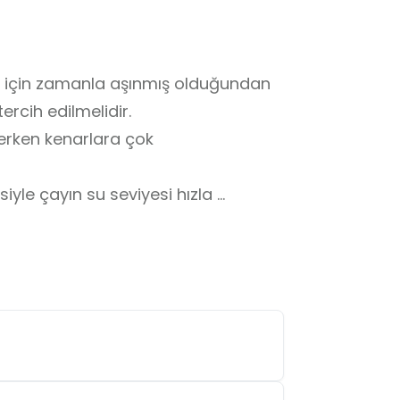
u için zamanla aşınmış olduğundan 
rcih edilmelidir.

rken kenarlara çok 
yle çayın su seviyesi hızla 
ışları nedeniyle riskli olabilir.