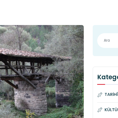
Katego
TARİH
KÜLTÜ