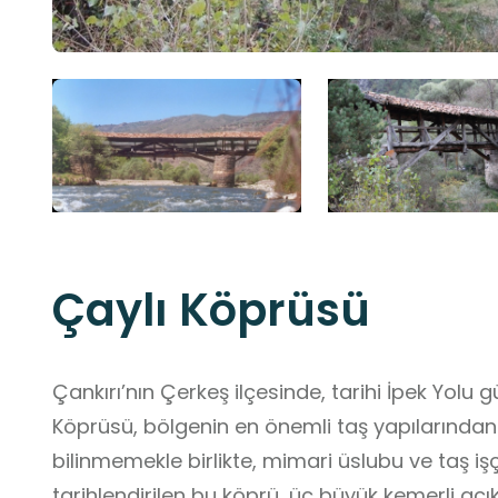
Çaylı Köprüsü
Çankırı’nın Çerkeş ilçesinde, tarihi İpek Yolu 
Köprüsü, bölgenin en önemli taş yapılarından 
bilinmemekle birlikte, mimari üslubu ve taş i
tarihlendirilen bu köprü, üç büyük kemerli açık