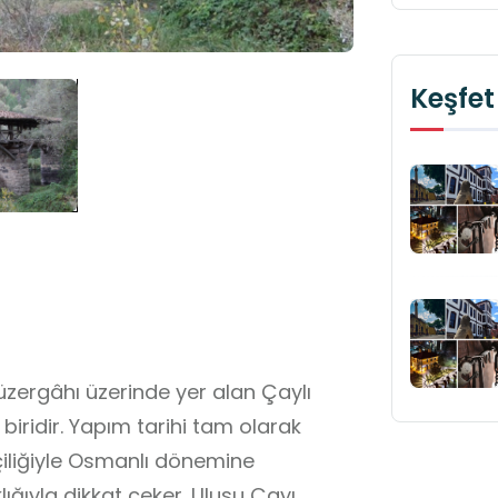
Keşfet
güzergâhı üzerinde yer alan Çaylı
biridir. Yapım tarihi tam olarak
şçiliğiyle Osmanlı dönemine
lığıyla dikkat çeker. Ulusu Çayı