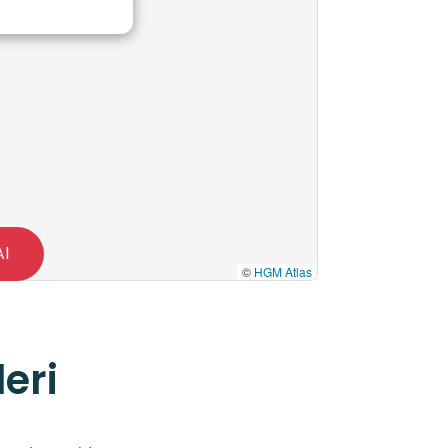
Al
©
HGM Atlas
eri