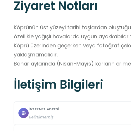
Ziyaret Notları
Köprünün üst yüzeyi tarihi taşlardan oluştuğ
özellikle yağışlı havalarda uygun ayakkabılar te
Köprü üzerinden geçerken veya fotoğraf çeke
yaklaşmamalıdır.

Bahar aylarında (Nisan-Mayıs) karların erimesi
yükselebilir.

İletişim Bilgileri
Suya çok yakın noktalarda durmak, ani akıntı art
İNTERNET ADRESI
Belirtilmemiş