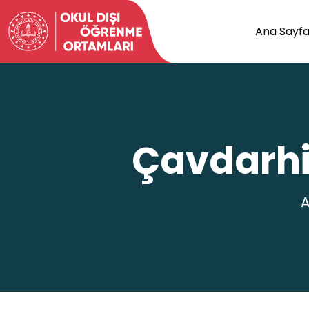
Ana Sayf
Çavdarhi
A