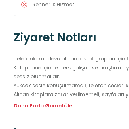
Rehberlik Hizmeti
Ziyaret Notları
Telefonla randevu alınarak sınıf grupları için t
Kütüphane içinde ders çalışan ve araştırma y
sessiz olunmalıdır.

Yüksek sesle konuşulmamalı, telefon sesleri ka
Alınan kitaplara zarar verilmemeli, sayfaları y
yazılmamalıdır. Kitap ayıracı kullanılmalıdır.

Daha Fazla Görüntüle
Ödünç alınan kitap ve materyaller belirtilen sür
Gecikmeler diğer okuyucuların erişimini engelle