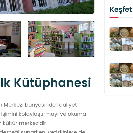
Keşfet
alk Kütüphanesi
im Merkezi bünyesinde faaliyet
erişimini kolaylaştırmayı ve okuma
 kültür merkezidir.
desteği sunarken, yetişkinlere de