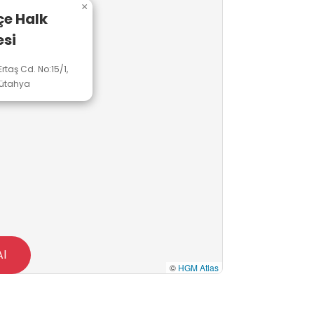
×
çe Halk
si
taş Cd. No:15/1,
Kütahya
Al
©
HGM Atlas