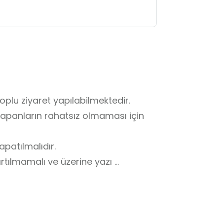
oplu ziyaret yapılabilmektedir.

apanların rahatsız olmaması için 
patılmalıdır.

ırtılmamalı ve üzerine yazı 
e içinde geri getirilmelidir. 
r.
