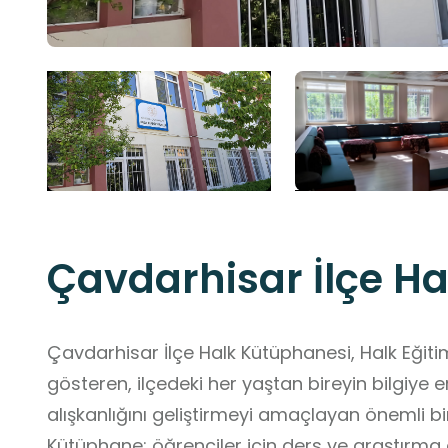
Çavdarhisar İlçe H
Çavdarhisar İlçe Halk Kütüphanesi, Halk Eğit
gösteren, ilçedeki her yaştan bireyin bilgiye 
alışkanlığını geliştirmeyi amaçlayan önemli bir
Kütüphane; öğrenciler için ders ve araştırma 