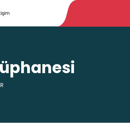
tişim
tüphanesi
R