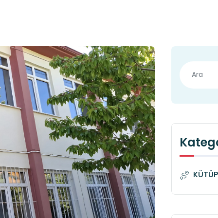
Katego
KÜTÜP