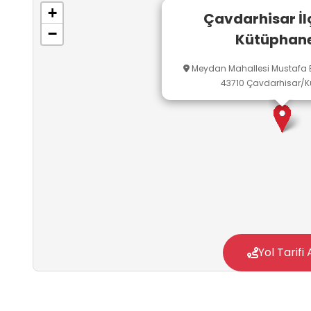
+
Çavdarhisar İl
−
Kütüphane
Meydan Mahallesi Mustafa Er
43710 Çavdarhisar/
Yol Tarifi 