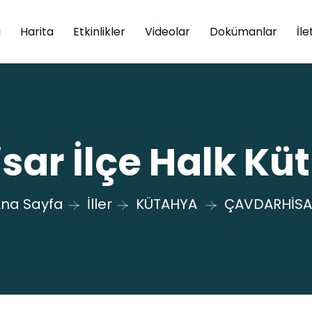
a
Harita
Etkinlikler
Videolar
Dokümanlar
İle
sar İlçe Halk Kü
na Sayfa
İller
KÜTAHYA
ÇAVDARHİSA