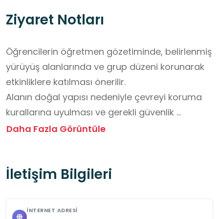
Ziyaret Notları
Öğrencilerin öğretmen gözetiminde, belirlenmiş 
yürüyüş alanlarında ve grup düzeni korunarak 
etkinliklere katılması önerilir. 

Alanın doğal yapısı nedeniyle çevreyi koruma 
kurallarına uyulması ve gerekli güvenlik 
tedbirlerinin alınması önemlidir.

Daha Fazla Görüntüle
Ziyaret esnasında öğrencilerin çantalarında 
ihtiyaç halinde tüketimleri için uygun yiyecek ve 
İletişim Bilgileri
içecek bulundurmaları sağlanmalıdır.

Ziyaret için uygun rahatlıkta kıyafet ve ayakkabı 
seçilmelidir.

İNTERNET ADRESI
Ziyaret esansında kurallara uygun davranılması 