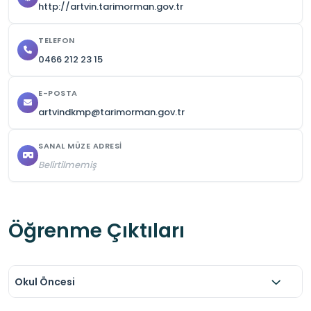
http://artvin.tarimorman.gov.tr
ve çevre temizliğine özen gösterilmesi 
gerekmektedir.
TELEFON
0466 212 23 15
E-POSTA
artvindkmp@tarimorman.gov.tr
SANAL MÜZE ADRESI
Belirtilmemiş
Öğrenme Çıktıları
Okul Öncesi