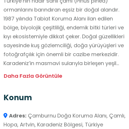
Türkiye’nin nadir sahil çamı (Pinus pinea)
ormanlarını barındıran eşsiz bir doğal alandır.
1987 yılında Tabiat Koruma Alanı ilan edilen
bölge, biyolojik çeşitliliği, endemik bitki türleri ve
kıyı ekosistemiyle dikkat çeker. Doğal güzellikleri
sayesinde kuş gözlemciliği, doğa yürüyüşleri ve
fotoğrafçılık için önemli bir cazibe merkezidir.
Karadeniz’in masmavi sularıyla birleşen yeşil
orman örtüsü, ziyaretçilere huzurlu bir
Daha Fazla Görüntüle
atmosfer sunar. Bölge, aynı zamanda kıyı
erozyonunu önleyen doğal yapısıyla ekolojik
Konum
açıdan da büyük öneme sahiptir. Çamburnu
Tabiat Koruma Alanı; orman ekosistemi,
Adres:
Çamburnu Doğa Koruma Alanı, Çamlı,
biyolojik çeşitlilik, kıyı–orman etkileşimi ve çevre
Hopa, Artvin, Karadeniz Bölgesi, Türkiye
bilinci konularının yerinde gözlemlenmesine