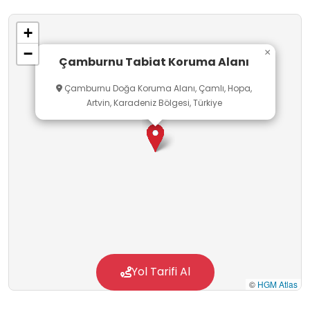
imkân sağlaması açısından okul dışı
+
öğrenmeye uygundur.
−
×
Çamburnu Tabiat Koruma Alanı
Çamburnu Doğa Koruma Alanı, Çamlı, Hopa,
Artvin, Karadeniz Bölgesi, Türkiye
Yol Tarifi Al
©
HGM Atlas