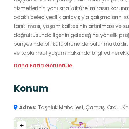
hizmetlerinin yanı sıra kültürel mirasın korun
odaklı belediyecilik anlayışıyla çalışmalarını 
tanıtılması, yaşam kalitesinin artırılması ve s
doğrultusunda ilçenin geleceğine yönelik proje
bünyesinde bir kütüphane de bulunmaktadır.
ve toplumsal yaşam hakkında bilgi edinerek g
düşünme becerilerini geliştirme fırsatı sunma
Daha Fazla Görüntüle
bir okul dışı öğrenme ortamıdır.
Konum
Adres:
Taşoluk Mahallesi, Çamaş, Ordu, Kar
+