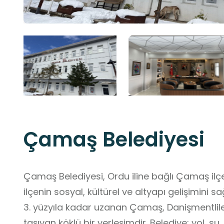
Çamaş Belediyesi
Çamaş Belediyesi, Ordu iline bağlı Çamaş ilç
ilçenin sosyal, kültürel ve altyapı gelişimin
3. yüzyıla kadar uzanan Çamaş, Danişmentlil
taşıyan köklü bir yerleşimdir. Belediye; yol, s