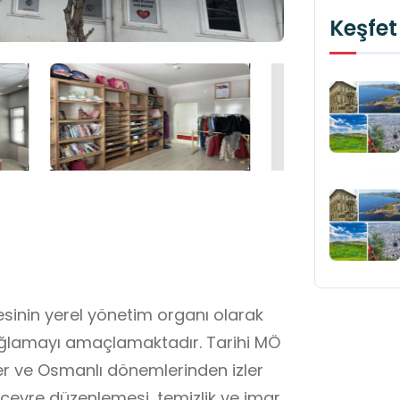
Keşfet
esinin yerel yönetim organı olarak
i sağlamayı amaçlamaktadır. Tarihi MÖ
er ve Osmanlı dönemlerinden izler
u, çevre düzenlemesi, temizlik ve imar