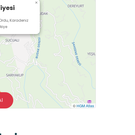
×
iyesi
Ordu, Karadeniz
rkiye
Al
©
HGM Atlas