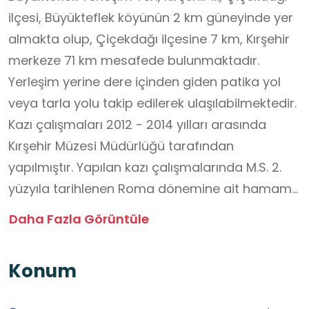
ilçesi, Büyükteflek köyünün 2 km güneyinde yer
almakta olup, Çiçekdağı ilçesine 7 km, Kırşehir
merkeze 71 km mesafede bulunmaktadır.
Yerleşim yerine dere içinden giden patika yol
veya tarla yolu takip edilerek ulaşılabilmektedir.
Kazı çalışmaları 2012 - 2014 yılları arasında
Kırşehir Müzesi Müdürlüğü tarafından
yapılmıştır. Yapılan kazı çalışmalarında M.S. 2.
yüzyıla tarihlenen Roma dönemine ait hamam
yapısı ortaya çıkarılmıştır. Roma dönemi
Daha Fazla Görüntüle
hamamları, içinde birçok sosyal aktivitenin
gerçekleştirilmesi sebebiyle şehrin en görkemli
Konum
yapılarındandır. Bu yapılar; spor salonları
(palestra), güzellik salonları, saunalar,