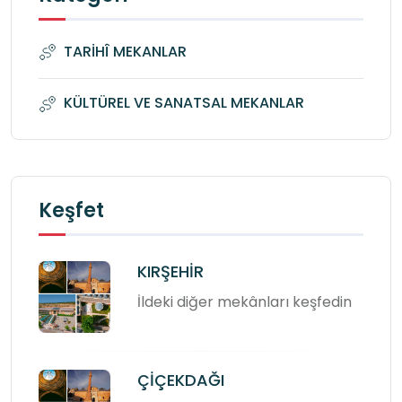
TARİHÎ MEKANLAR
KÜLTÜREL VE SANATSAL MEKANLAR
Keşfet
KIRŞEHİR
İldeki diğer mekânları keşfedin
ÇİÇEKDAĞI