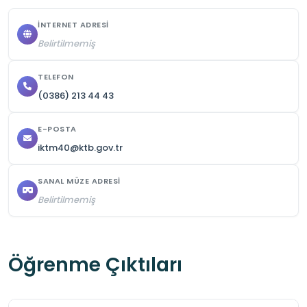
İNTERNET ADRESI
Belirtilmemiş
TELEFON
(0386) 213 44 43
E-POSTA
iktm40@ktb.gov.tr
SANAL MÜZE ADRESI
Belirtilmemiş
Öğrenme Çıktıları