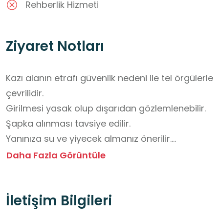
Rehberlik Hizmeti
Ziyaret Notları
Kazı alanın etrafı güvenlik nedeni ile tel örgülerle 
çevrilidir.

Girilmesi yasak olup dışarıdan gözlemlenebilir.

Şapka alınması tavsiye edilir.

Yanınıza su ve yiyecek almanız önerilir.

Mekan köyün 2 km yakınında olup yolu 
Daha Fazla Görüntüle
stabilizedir.

Mekanın yanında danışma, kontrol noktası 
İletişim Bilgileri
tarzında bir yer bulunmamaktadır.