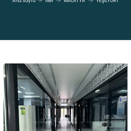
Ana Sayfa
İller
MALATYA
YEŞİLYURT