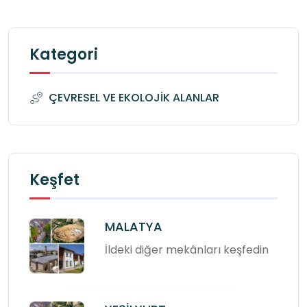
Kategori
ÇEVRESEL VE EKOLOJİK ALANLAR
Keşfet
MALATYA
İldeki diğer mekânları keşfedin