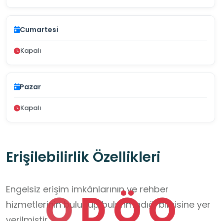
Cumartesi
Kapalı
Pazar
Kapalı
Erişilebilirlik Özellikleri
Engelsiz erişim imkânlarının ve rehber
O
D
Ö
O
hizmetlerinin bulunup bulunmadığı bilgisine yer
verilmiştir.