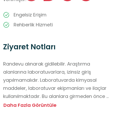
Engelsiz Erişim
Rehberlik Hizmeti
Ziyaret Notları
Randevu alınarak gidilebilir. Araştırma 
alanlarına laboratuvarlara, izinsiz giriş 
yapılmamalıdır. Laboratuvarda kimyasal 
maddeler, laboratuvar ekipmanları ve ilaçlar 
kullanılmaktadır. Bu alanlara girmeden önce 
ilgili görevli personelden güvenlik önlemleri 
Daha Fazla Görüntüle
hakkında bilgi alınmalıdır. Laboratuvar alanına 