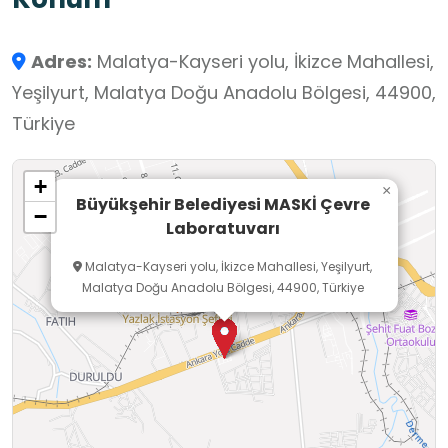
toprak analiz laboratuvarları bulunmaktadır. Bu
laboratuvarlarda yapılan analizlerde; ICP-OES,
Adres:
Malatya-Kayseri yolu, İkizce Mahallesi,
ICP-MS, IC, AAS VE UV-spektrofotometre gibi
Yeşilyurt, Malatya Doğu Anadolu Bölgesi, 44900,
birçok enstrümantal cihaz kullanılmaktadır.
Türkiye
Analizler, güvenilirliği yüksek bu cihazlarla,
yönetmeliklere uygun olarak yapılmaktadır.
+
Toprak Analiz Laboratuvarı Tarım ve Orman
×
Büyükşehir Belediyesi MASKİ Çevre
−
Bakanlığı tarafından yetkilidir.
Laboratuvarı
Malatya-Kayseri yolu, İkizce Mahallesi, Yeşilyurt,
Malatya Doğu Anadolu Bölgesi, 44900, Türkiye