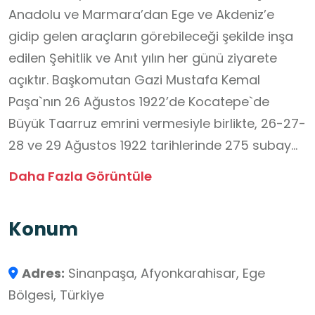
Anadolu ve Marmara’dan Ege ve Akdeniz’e
gidip gelen araçların görebileceği şekilde inşa
edilen Şehitlik ve Anıt yılın her günü ziyarete
açıktır. Başkomutan Gazi Mustafa Kemal
Paşa`nın 26 Ağustos 1922’de Kocatepe`de
Büyük Taarruz emrini vermesiyle birlikte, 26-27-
28 ve 29 Ağustos 1922 tarihlerinde 275 subay
ve 2150 Mehmetçik olmak üzere toplam 2425
Daha Fazla Görüntüle
kahramanımız şehit düşmüştür.
Taarruz Şehitliği bu şehitler anısına yapılan,
Konum
sembolik bir şehitliktir. 500 adet şehidin mezar
taşları vardır. Şehitliğin ön kısımda şadırvan ve
Adres:
Sinanpaşa, Afyonkarahisar, Ege
namazgâh vardır. Şehitlik duvarları beyaz
Bölgesi, Türkiye
Ayazini taşından yapılmıştır ve girişte 8 metre