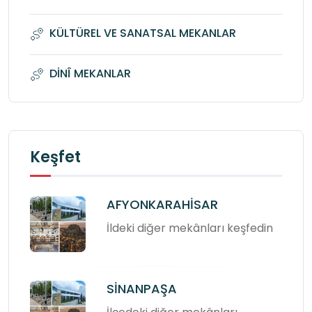
KÜLTÜREL VE SANATSAL MEKANLAR
DİNÎ MEKANLAR
Keşfet
AFYONKARAHİSAR
İldeki diğer mekânları keşfedin
SİNANPAŞA