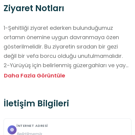
Ziyaret Notları
1-Şehitliği ziyaret ederken bulunduğumuz 
ortamın önemine uygun davranmaya özen 
gösterilmelidir. Bu ziyaretin sıradan bir gezi 
değil bir vefa borcu olduğu unutulmamalıdır.

2-Yürüyüş için belirlenmiş güzergahları ve yaya 
yollarını kullanıP bunların dışında patika ve 
Daha Fazla Görüntüle
kestirme yolları c güvenlik açısından tercih 
etmeyiniz.

İletişim Bilgileri
3-Diğer ziyaretçileri rahatsız edici 
davranışlarda bulunmayınız. Sessizliği 
korumanız rica olunur.

İNTERNET ADRESI
4-Tören yapılan alanlarda sohbet edilmemeli , 
Belirtilmemiş