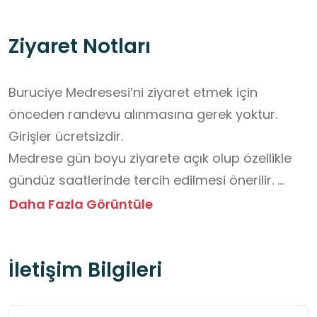
Ziyaret Notları
Buruciye Medresesi’ni ziyaret etmek için 
önceden randevu alınmasına gerek yoktur. 
Girişler ücretsizdir. 

Medrese gün boyu ziyarete açık olup özellikle 
gündüz saatlerinde tercih edilmesi önerilir. 

Medrese içerisinde yiyecek–içecek servisi 
Daha Fazla Görüntüle
yapılmaktadır; bu nedenle öğrencilerin sadece 
belirlenen alanlarda tüketim yapmalarına 
İletişim Bilgileri
dikkat edilmelidir. 

Ziyaret sırasında yapının taş işçiliğine ve mimari 
unsurlarına dokunulmamalı, öğrenciler grup 