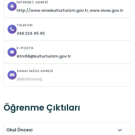
İNTERNET ADRESI
hâlinde ve öğretmen gözetiminde hareket 
http://www.sivaskulturturizm.gov.tr, www.sivas.gov.tr
etmelidir. 

Avlu ve revaklarda koşulmamalı, kalabalık 
TELEFON
346 224 45 45
ziyaretlerde dağılmadan hareket edilmesine 
özen gösterilmelidir.
E-POSTA
iktm58@kulturturizm.gov.tr
SANAL MÜZE ADRESI
Belirtilmemiş
Öğrenme Çıktıları
Okul Öncesi