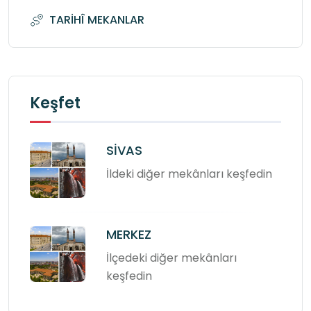
TARİHÎ MEKANLAR
Keşfet
SİVAS
İldeki diğer mekânları keşfedin
MERKEZ
İlçedeki diğer mekânları
keşfedin