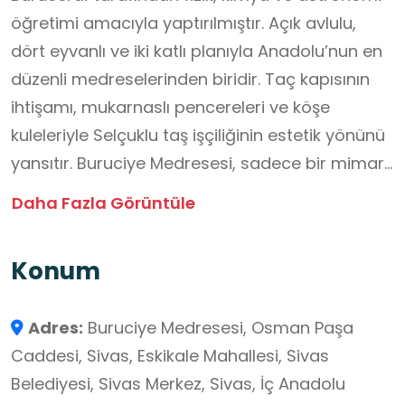
öğretimi amacıyla yaptırılmıştır. Açık avlulu,
dört eyvanlı ve iki katlı planıyla Anadolu’nun en
düzenli medreselerinden biridir. Taç kapısının
ihtişamı, mukarnaslı pencereleri ve köşe
kuleleriyle Selçuklu taş işçiliğinin estetik yönünü
yansıtır. Buruciye Medresesi, sadece bir mimari
şaheser değil; aynı zamanda bilim ve eğitimin
Daha Fazla Görüntüle
Selçuklu döneminde nasıl değer gördüğünü
gösteren canlı bir ders alanıdır. Burada
Konum
geçmişte okutulan fen bilimlerinin izlerini
sürmek, kültürel mirasın bilimle birleştiği
Adres:
Buruciye Medresesi, Osman Paşa
noktaları görmeyi sağlar.
Caddesi, Sivas, Eskikale Mahallesi, Sivas
Belediyesi, Sivas Merkez, Sivas, İç Anadolu