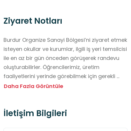
Ziyaret Notları
Burdur Organize Sanayi Bölgesi’ni ziyaret etmek 
isteyen okullar ve kurumlar, ilgili iş yeri temsilcisi 
ile en az bir gün önceden görüşerek randevu 
oluşturabilirler. Öğrencilerimiz, üretim 
faaliyetlerini yerinde görebilmek için gerekli 
güvenlik tedbirlerini alarak (baret, iş ayakkabısı, 
Daha Fazla Görüntüle
maske vb.) belirtilen saatlerde ziyarette 
bulunabilirler. Ziyaretlerde ücret talep 
İletişim Bilgileri
edilmemektedir.

İş yerlerine yiyecek ve içecekle girmek tehlikeli 
ve yasaktır.