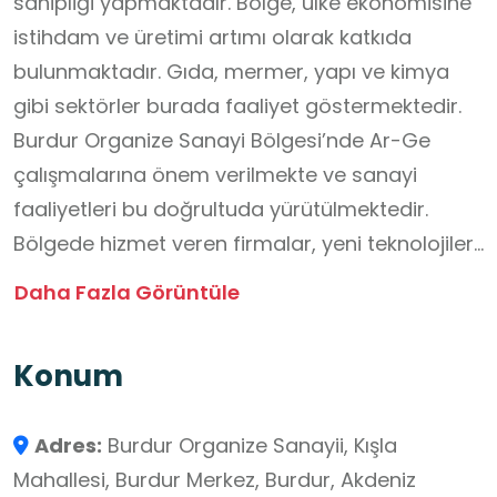
sahipliği yapmaktadır. Bölge, ülke ekonomisine
istihdam ve üretimi artımı olarak katkıda
bulunmaktadır. Gıda, mermer, yapı ve kimya
gibi sektörler burada faaliyet göstermektedir.
Burdur Organize Sanayi Bölgesi’nde Ar-Ge
çalışmalarına önem verilmekte ve sanayi
faaliyetleri bu doğrultuda yürütülmektedir.
Bölgede hizmet veren firmalar, yeni teknolojileri
üretime entegre etmeleriyle dikkat çekmektedir.
Daha Fazla Görüntüle
Aynı zamanda çevreye duyarlı bir üretim
anlayışı benimsemektedirler.
Konum
Yatırımcılar için cazip koşullar sunan bölge, yeni
yatırımlara fırsat tanımaktadır.
Adres:
Burdur Organize Sanayii, Kışla
Mahallesi, Burdur Merkez, Burdur, Akdeniz